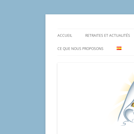
Aller
au
contenu
Un proyecto misionero de María para el Mat
Proyecto Amor Con
ACCUEIL
RETRAITES ET ACTUALITÉS
CE QUE NOUS PROPOSONS