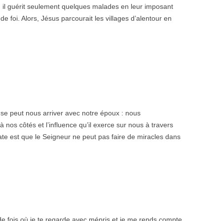
 ; il guérit seulement quelques malades en leur imposant
de foi. Alors, Jésus parcourait les villages d’alentour en
se peut nous arriver avec notre époux : nous
 nos côtés et l’influence qu’il exerce sur nous à travers
ate est que le Seigneur ne peut pas faire de miracles dans
 fois où je te regarde avec mépris et je me rends compte