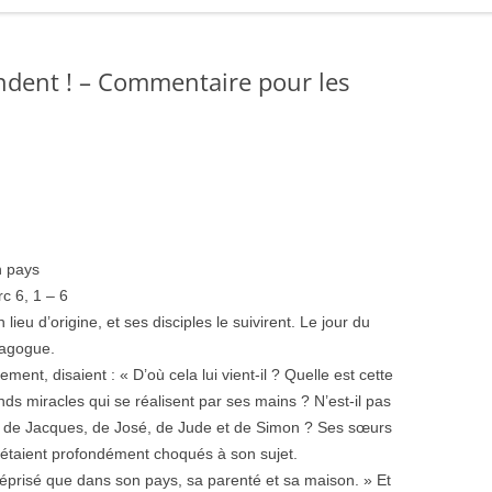
ndent ! – Commentaire pour les
n pays
c 6, 1 – 6
ieu d’origine, et ses disciples le suivirent. Le jour du
nagogue.
nt, disaient : « D’où cela lui vient-il ? Quelle est cette
nds miracles qui se réalisent par ses mains ? N’est-il pas
frère de Jacques, de José, de Jude et de Simon ? Ses sœurs
ls étaient profondément choqués à son sujet.
méprisé que dans son pays, sa parenté et sa maison. » Et