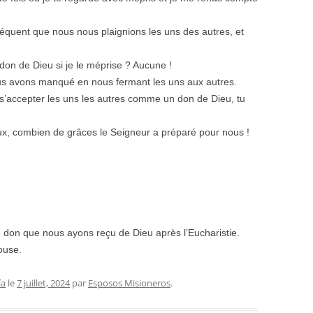
s fréquent que nous nous plaignions les uns des autres, et
 don de Dieu si je le méprise ? Aucune !
nous avons manqué en nous fermant les uns aux autres.
e s’accepter les uns les autres comme un don de Dieu, tu
eux, combien de grâces le Seigneur a préparé pour nous !
nd don que nous ayons reçu de Dieu après l’Eucharistie.
ouse.
ía
le
7 juillet, 2024
par
Esposos Misioneros
.