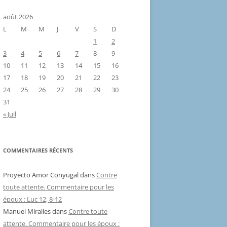
août 2026
L
M
M
J
V
S
D
1
2
3
4
5
6
7
8
9
10
11
12
13
14
15
16
17
18
19
20
21
22
23
24
25
26
27
28
29
30
31
« Juil
COMMENTAIRES RÉCENTS
Proyecto Amor Conyugal
dans
Contre
toute attente. Commentaire pour les
époux : Luc 12, 8-12
Manuel Miralles
dans
Contre toute
attente. Commentaire pour les époux :