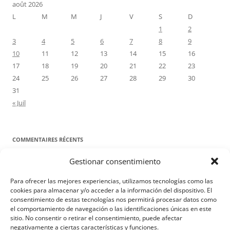
août 2026
L
M
M
J
V
S
D
1
2
3
4
5
6
7
8
9
10
11
12
13
14
15
16
17
18
19
20
21
22
23
24
25
26
27
28
29
30
31
« Juil
COMMENTAIRES RÉCENTS
Gestionar consentimiento
Proyecto Amor Conyugal
dans
Contre toute attente. Commentaire
pour les époux : Luc 12, 8-12
Para ofrecer las mejores experiencias, utilizamos tecnologías como las
Manuel Miralles
dans
Contre toute attente. Commentaire pour les
cookies para almacenar y/o acceder a la información del dispositivo. El
consentimiento de estas tecnologías nos permitirá procesar datos como
époux : Luc 12, 8-12
el comportamiento de navegación o las identificaciones únicas en este
sitio. No consentir o retirar el consentimiento, puede afectar
negativamente a ciertas características y funciones.