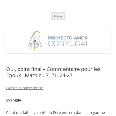
Aller
au
Proyecto Amor Conyugal
contenu
Un proyecto misionero de María para el Matrimonio y la Familia.
Menu
Oui, point final – Commentaire pour les
Epoux : Mathieu 7, 21. 24-27
Laisser un commentaire
Evangile
Celui qui fait la volonté du Père entrera dans le royaume