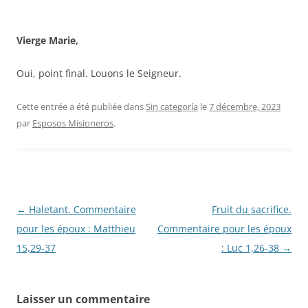
Vierge Marie,
Oui, point final. Louons le Seigneur.
Cette entrée a été publiée dans
Sin categoría
le
7 décembre, 2023
par
Esposos Misioneros
.
Navigation
←
Haletant. Commentaire
Fruit du sacrifice.
des
pour les époux : Matthieu
Commentaire pour les époux
articles
15,29-37
: Luc 1,26-38
→
Laisser un commentaire