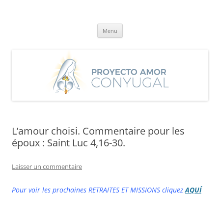
Aller
au
Proyecto Amor Conyugal
contenu
Un proyecto misionero de María para el Matrimonio y la Familia.
Menu
L’amour choisi. Commentaire pour les
époux : Saint Luc 4,16-30.
Laisser un commentaire
Pour voir les prochaines RETRAITES ET MISSIONS cliquez
AQUÍ