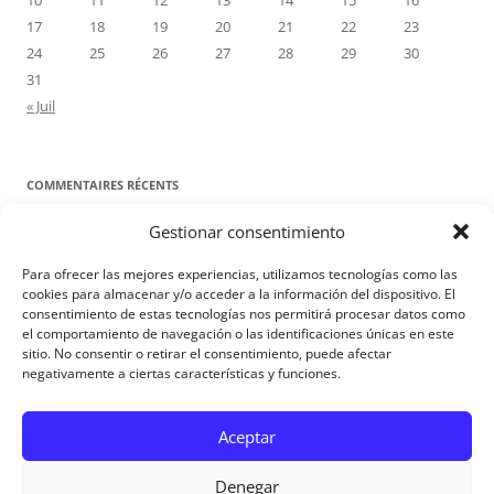
10
11
12
13
14
15
16
17
18
19
20
21
22
23
24
25
26
27
28
29
30
31
« Juil
COMMENTAIRES RÉCENTS
Gestionar consentimiento
Proyecto Amor Conyugal
dans
Contre toute attente. Commentaire
pour les époux : Luc 12, 8-12
Para ofrecer las mejores experiencias, utilizamos tecnologías como las
Manuel Miralles
dans
Contre toute attente. Commentaire pour les
cookies para almacenar y/o acceder a la información del dispositivo. El
consentimiento de estas tecnologías nos permitirá procesar datos como
époux : Luc 12, 8-12
el comportamiento de navegación o las identificaciones únicas en este
sitio. No consentir o retirar el consentimiento, puede afectar
negativamente a ciertas características y funciones.
Aviso Legal
Aceptar
Denegar