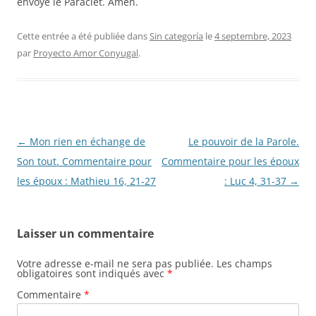
envoyé le Paraclet. Amen.
Cette entrée a été publiée dans
Sin categoría
le
4 septembre, 2023
par
Proyecto Amor Conyugal
.
Navigation
←
Mon rien en échange de
Le pouvoir de la Parole.
des
Son tout. Commentaire pour
Commentaire pour les époux
articles
les époux : Mathieu 16, 21-27
: Luc 4, 31-37
→
Laisser un commentaire
Votre adresse e-mail ne sera pas publiée.
Les champs
obligatoires sont indiqués avec
*
Commentaire
*