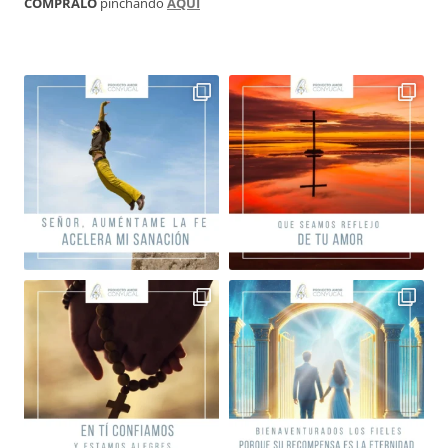
CÓMPRALO
pinchando
AQUÍ