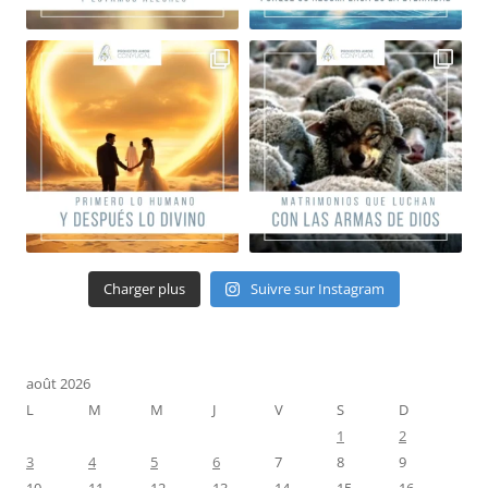
Charger plus
Suivre sur Instagram
août 2026
L
M
M
J
V
S
D
1
2
3
4
5
6
7
8
9