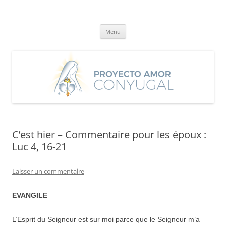
Aller
au
Proyecto Amor Conyugal
contenu
Un proyecto misionero de María para el Matrimonio y la Familia.
Menu
C’est hier – Commentaire pour les époux :
Luc 4, 16-21
Laisser un commentaire
EVANGILE
L’Esprit du Seigneur est sur moi parce que le Seigneur m’a