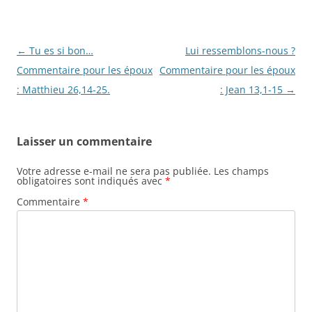
Navigation
←
Tu es si bon…
Lui ressemblons-nous ?
des
Commentaire pour les époux
Commentaire pour les époux
articles
: Matthieu 26,14-25.
: Jean 13,1-15
→
Laisser un commentaire
Votre adresse e-mail ne sera pas publiée.
Les champs
obligatoires sont indiqués avec
*
Commentaire
*