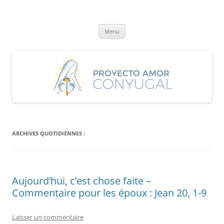
Aller
au
Proyecto Amor Conyugal
contenu
Un proyecto misionero de María para el Matrimonio y la Familia.
Menu
ARCHIVES QUOTIDIENNES :
Aujourd’hui, c’est chose faite –
Commentaire pour les époux : Jean 20, 1-9
Laisser un commentaire