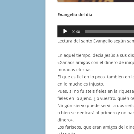
Evangelio del día
Reproductor
00:00
de
Lectura del santo Evangelio según san
audio
En aquel tiempo, decía Jesús a sus dis
«Ganaos amigos con el dinero de iniqu
moradas eternas.
El que es fiel en lo poco, también en l
en lo mucho es injusto.
Pues, si no fuisteis fieles en la riquez
fieles en lo ajeno, ¿lo vuestro, quién o
Ningún siervo puede servir a dos seño
o bien se dedicará al primero y no har
dinero».
Los fariseos, que eran amigos del din