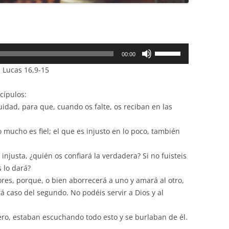
Utiliza
00:00
las
 Lucas 16,9-15
teclas
de
cípulos:
flecha
idad, para que, cuando os falte, os reciban en las
arriba/abajo
para
o mucho es fiel; el que es injusto en lo poco, también
aumentar
o
a injusta, ¿quién os confiará la verdadera? Si no fuisteis
disminuir
s lo dará?
el
res, porque, o bien aborrecerá a uno y amará al otro,
volumen.
á caso del segundo. No podéis servir a Dios y al
ero, estaban escuchando todo esto y se burlaban de él.