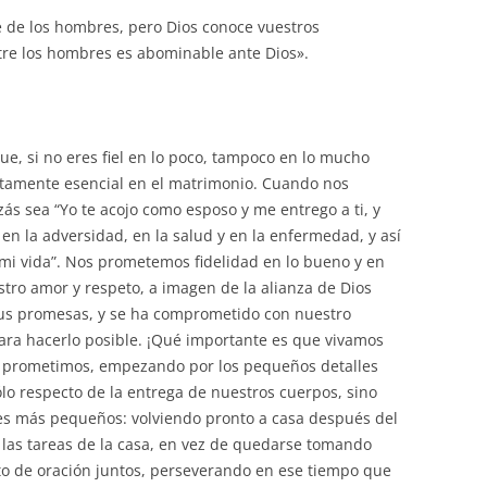
te de los hombres, pero Dios conoce vuestros
tre los hombres es abominable ante Dios».
ue, si no eres fiel en lo poco, tampoco en lo mucho
olutamente esencial en el matrimonio. Cuando nos
ás sea “Yo te acojo como esposo y me entrego a ti, y
 en la adversidad, en la salud y en la enfermedad, y así
 mi vida”. Nos prometemos fidelidad en lo bueno y en
estro amor y respeto, a imagen de la alianza de Dios
 Sus promesas, y se ha comprometido con nuestro
ra hacerlo posible. ¡Qué importante es que vivamos
os prometimos, empezando por los pequeños detalles
sólo respecto de la entrega de nuestros cuerpos, sino
es más pequeños: volviendo pronto a casa después del
n las tareas de la casa, en vez de quedarse tomando
ato de oración juntos, perseverando en ese tiempo que