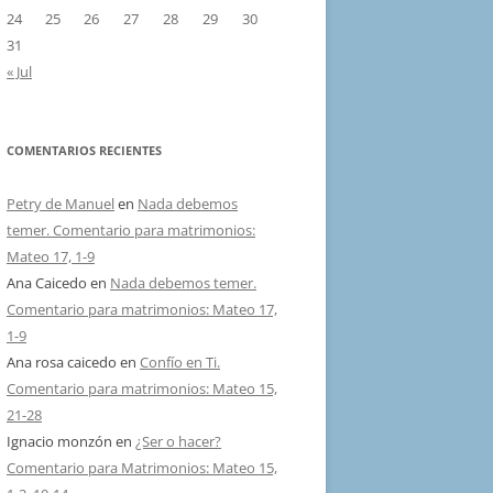
24
25
26
27
28
29
30
31
« Jul
COMENTARIOS RECIENTES
Petry de Manuel
en
Nada debemos
temer. Comentario para matrimonios:
Mateo 17, 1-9
Ana Caicedo
en
Nada debemos temer.
Comentario para matrimonios: Mateo 17,
1-9
Ana rosa caicedo
en
Confío en Ti.
Comentario para matrimonios: Mateo 15,
21-28
Ignacio monzón
en
¿Ser o hacer?
Comentario para Matrimonios: Mateo 15,