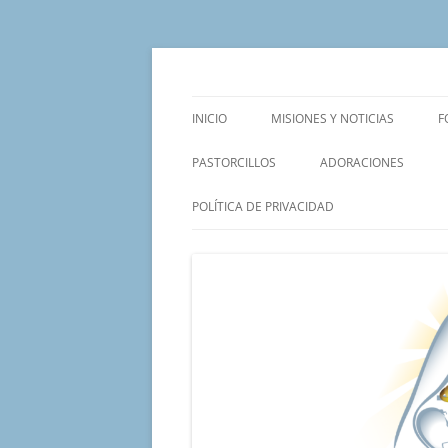
Saltar
al
contenido
Un proyecto misionero de María para el Mat
Proyecto Amor Con
INICIO
MISIONES Y NOTICIAS
F
PASTORCILLOS
ADORACIONES
POLÍTICA DE PRIVACIDAD