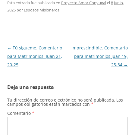
Esta entrada fue publicada en
Proyecto Amor Conyugal
el
8 junio,
2025
por
Esposos Misioneros
.
Navegación
←
Tú sígueme. Comentario
Imprescindible. Comentario
de
para Matrimonios: Juan 21,
para matrimonios Juan 19,
entradas
20-25
25-34
→
Deja una respuesta
Tu dirección de correo electrónico no será publicada.
Los
campos obligatorios están marcados con
*
Comentario
*