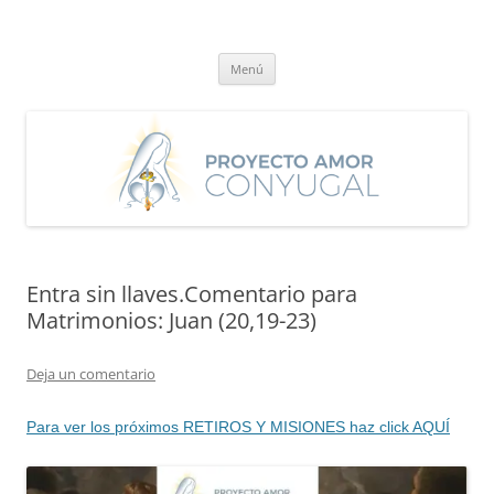
Saltar
al
Proyecto Amor Conyugal
contenido
Un proyecto misionero de María para el Matrimonio y la Familia.
Menú
Entra sin llaves.Comentario para
Matrimonios: Juan (20,19-23)
Deja un comentario
Para ver los próximos RETIROS Y MISIONES haz click AQUÍ