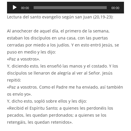
Reproductor
00:00
00:00
de
Lectura del santo evangelio según san Juan (20,19-23):
audio
Al anochecer de aquel día, el primero de la semana,
estaban los discípulos en una casa, con las puertas
cerradas por miedo a los judíos. Y en esto entró Jesús, se
puso en medio y les dijo:
«Paz a vosotros».
Y, diciendo esto, les enseñó las manos y el costado. Y los
discípulos se llenaron de alegría al ver al Señor. Jesús
repitió:
«Paz a vosotros. Como el Padre me ha enviado, así también
os envío yo».
Y, dicho esto, sopló sobre ellos y les dijo:
«Recibid el Espíritu Santo; a quienes les perdonéis los
pecados, les quedan perdonados; a quienes se los
retengáis, les quedan retenidos».