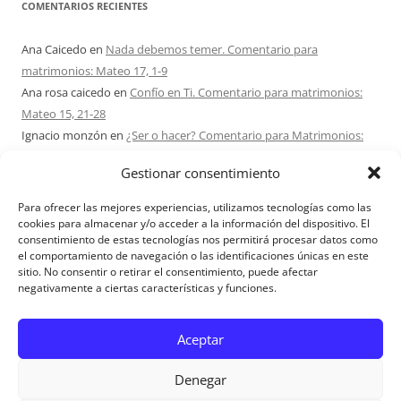
COMENTARIOS RECIENTES
Ana Caicedo
en
Nada debemos temer. Comentario para
matrimonios: Mateo 17, 1-9
Ana rosa caicedo
en
Confío en Ti. Comentario para matrimonios:
Mateo 15, 21-28
Ignacio monzón
en
¿Ser o hacer? Comentario para Matrimonios:
Mateo 15, 1-2. 10-14
Gestionar consentimiento
Maria Asuncion Herrero Mendez
en
¿Ser o hacer? Comentario para
Matrimonios: Mateo 15, 1-2. 10-14
Para ofrecer las mejores experiencias, utilizamos tecnologías como las
Sandra Karina Solomita
en
RETIRO MATRIMONIOS BUENOS AIRES
cookies para almacenar y/o acceder a la información del dispositivo. El
consentimiento de estas tecnologías nos permitirá procesar datos como
7 – 9 AGOSTO 2026
el comportamiento de navegación o las identificaciones únicas en este
sitio. No consentir o retirar el consentimiento, puede afectar
negativamente a ciertas características y funciones.
Aviso Legal
Aceptar
Denegar