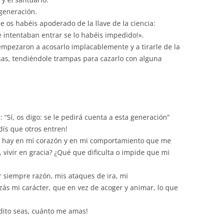
volumen.
 generación.
ue os habéis apoderado de la llave de la ciencia:
e intentaban entrar se lo habéis impedido!».
os empezaron a acosarlo implacablemente y a tirarle de la
as, tendiéndole trampas para cazarlo con alguna
 “Sí, os digo: se le pedirá cuenta a esta generación”
dís que otros entren!
 hay en mí corazón y en mi comportamiento que me
, vivir en gracia? ¿Qué que dificulta o impide que mi
 siempre razón, mis ataques de ira, mi
ás mi carácter, que en vez de acoger y animar, lo que
dito seas, cuánto me amas!