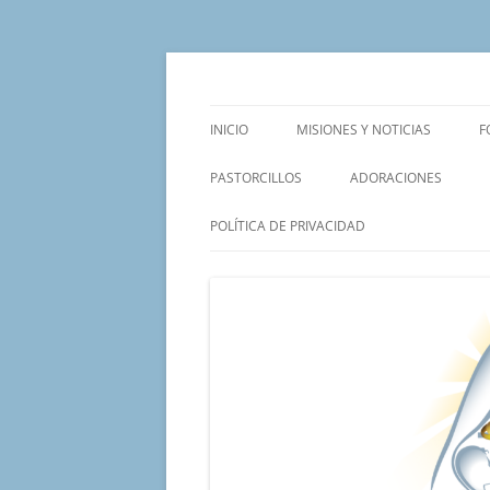
Saltar
al
contenido
Un proyecto misionero de María para el Mat
Proyecto Amor Con
INICIO
MISIONES Y NOTICIAS
F
PASTORCILLOS
ADORACIONES
POLÍTICA DE PRIVACIDAD