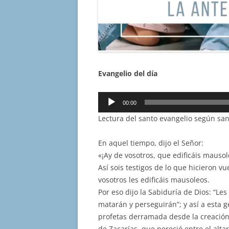
Evangelio del día
Reproductor
00:00
de
Lectura del santo evangelio según sa
audio
En aquel tiempo, dijo el Señor:
«¡Ay de vosotros, que edificáis mauso
Así sois testigos de lo que hicieron v
vosotros les edificáis mausoleos.
Por eso dijo la Sabiduría de Dios: “Les
matarán y perseguirán”; y así a esta g
profetas derramada desde la creación
de Zacarías, que pereció entre el altar