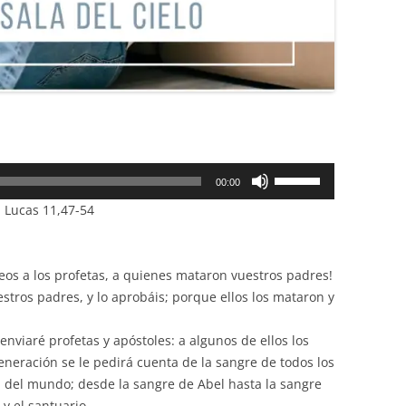
Utiliza
00:00
las
n Lucas 11,47-54
teclas
de
flecha
leos a los profetas, a quienes mataron vuestros padres!
arriba/abajo
uestros padres, y lo aprobáis; porque ellos los mataron y
para
aumentar
 enviaré profetas y apóstoles: a algunos de ellos los
o
eneración se le pedirá cuenta de la sangre de todos los
disminuir
 del mundo; desde la sangre de Abel hasta la sangre
el
 y el santuario.