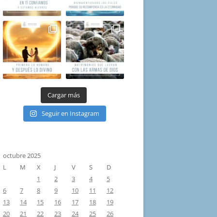
Cargar más
Seguir en Instagram
octubre 2025
L
M
X
J
V
S
D
1
2
3
4
5
6
7
8
9
10
11
12
13
14
15
16
17
18
19
20
21
22
23
24
25
26