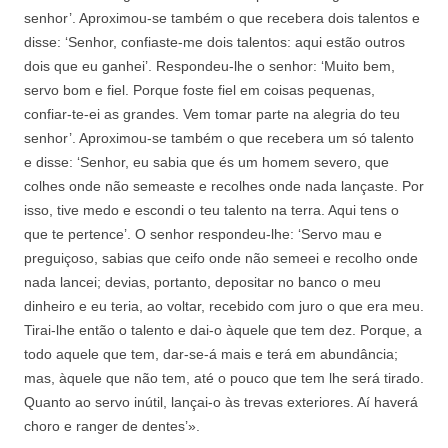
senhor’. Aproximou-se também o que recebera dois talentos e
disse: ‘Senhor, confiaste-me dois talentos: aqui estão outros
dois que eu ganhei’. Respondeu-lhe o senhor: ‘Muito bem,
servo bom e fiel. Porque foste fiel em coisas pequenas,
confiar-te-ei as grandes. Vem tomar parte na alegria do teu
senhor’. Aproximou-se também o que recebera um só talento
e disse: ‘Senhor, eu sabia que és um homem severo, que
colhes onde não semeaste e recolhes onde nada lançaste. Por
isso, tive medo e escondi o teu talento na terra. Aqui tens o
que te pertence’. O senhor respondeu-lhe: ‘Servo mau e
preguiçoso, sabias que ceifo onde não semeei e recolho onde
nada lancei; devias, portanto, depositar no banco o meu
dinheiro e eu teria, ao voltar, recebido com juro o que era meu.
Tirai-lhe então o talento e dai-o àquele que tem dez. Porque, a
todo aquele que tem, dar-se-á mais e terá em abundância;
mas, àquele que não tem, até o pouco que tem lhe será tirado.
Quanto ao servo inútil, lançai-o às trevas exteriores. Aí haverá
choro e ranger de dentes’».