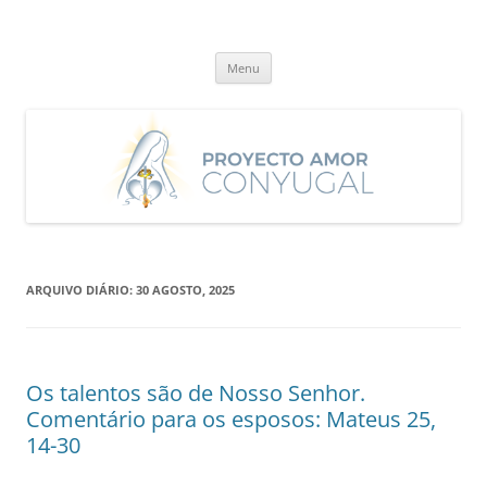
Saltar
para
Proyecto Amor Conyugal
o
Un proyecto misionero de María para el Matrimonio y la Familia.
conteúdo
Menu
ARQUIVO DIÁRIO:
30 AGOSTO, 2025
Os talentos são de Nosso Senhor.
Comentário para os esposos: Mateus 25,
14-30