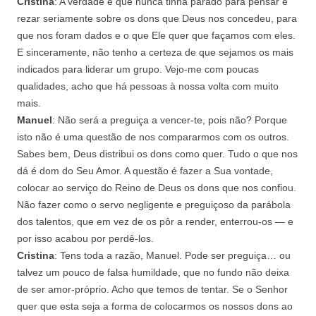
Cristina
: A verdade é que nunca tinha parado para pensar e
rezar seriamente sobre os dons que Deus nos concedeu, para
que nos foram dados e o que Ele quer que façamos com eles.
E sinceramente, não tenho a certeza de que sejamos os mais
indicados para liderar um grupo. Vejo-me com poucas
qualidades, acho que há pessoas à nossa volta com muito
mais.
Manuel
: Não será a preguiça a vencer-te, pois não? Porque
isto não é uma questão de nos compararmos com os outros.
Sabes bem, Deus distribui os dons como quer. Tudo o que nos
dá é dom do Seu Amor. A questão é fazer a Sua vontade,
colocar ao serviço do Reino de Deus os dons que nos confiou.
Não fazer como o servo negligente e preguiçoso da parábola
dos talentos, que em vez de os pôr a render, enterrou-os — e
por isso acabou por perdê-los.
Cristina
: Tens toda a razão, Manuel. Pode ser preguiça… ou
talvez um pouco de falsa humildade, que no fundo não deixa
de ser amor-próprio. Acho que temos de tentar. Se o Senhor
quer que esta seja a forma de colocarmos os nossos dons ao