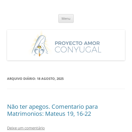
Saltar
para
Proyecto Amor Conyugal
o
Un proyecto misionero de María para el Matrimonio y la Familia.
conteúdo
Menu
ARQUIVO DIÁRIO:
18 AGOSTO, 2025
Não ter apegos. Comentario para
Matrimonios: Mateus 19, 16-22
Deixe um comentário