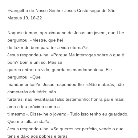
Evangelho de Nosso Senhor Jesus Cristo
segundo São
Mateus 19, 16-22
Naquele tempo, aproximou-se de Jesus um
jovem, que Lhe
perguntou: «Mestre, que hei
de fazer de bom para ter a vida eterna?».
Jesus respondeu-lhe: «Porque Me interrogas
sobre o que é
bom? Bom é um só. Mas se
queres entrar na vida, guarda os
mandamentos». Ele
perguntou: «Que
mandamentos?». Jesus respondeu-lhe: «Não
matarás, não
cometerás adultério; não
furtarás; não levantarás falso testemunho;
honra pai e mãe;
ama o teu próximo como a
ti mesmo». Disse-lhe o jovem: «Tudo isso
tenho eu guardado.
Que me falta ainda?».
Jesus respondeu-lhe: «Se queres ser perfeito,
vende o que
tens e dá-o aos pobres e terás