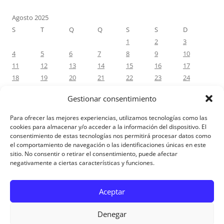
Agosto 2025
S
T
Q
Q
S
S
D
1
2
3
4
5
6
7
8
9
10
11
12
13
14
15
16
17
18
19
20
21
22
23
24
25
26
27
28
29
30
31
Gestionar consentimiento
« Jul
Set »
Para ofrecer las mejores experiencias, utilizamos tecnologías como las
cookies para almacenar y/o acceder a la información del dispositivo. El
consentimiento de estas tecnologías nos permitirá procesar datos como
COMENTÁRIOS RECENTES
el comportamiento de navegación o las identificaciones únicas en este
sitio. No consentir o retirar el consentimiento, puede afectar
negativamente a ciertas características y funciones.
Aviso Legal
Aceptar
Denegar