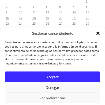
1
2
3
4
5
6
7
8
9
10
11
12
13
14
15
16
17
18
19
20
21
22
23
24
25
26
27
28
29
30
Gestionar consentimiento
« Dez
Jul »
Para ofrecer las mejores experiencias, utilizamos tecnologías como las
cookies para almacenar y/o acceder a la información del dispositivo. El
consentimiento de estas tecnologías nos permitirá procesar datos como
COMENTÁRIOS RECENTES
el comportamiento de navegación o las identificaciones únicas en este
sitio. No consentir o retirar el consentimiento, puede afectar
negativamente a ciertas características y funciones.
Aviso Legal
Aceptar
Denegar
Ver preferencias