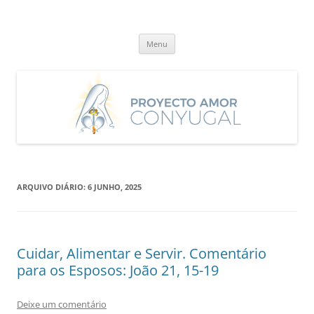
Saltar
para
Proyecto Amor Conyugal
o
Un proyecto misionero de María para el Matrimonio y la Familia.
conteúdo
Menu
ARQUIVO DIÁRIO:
6 JUNHO, 2025
Cuidar, Alimentar e Servir. Comentário
para os Esposos: João 21, 15-19
Deixe um comentário