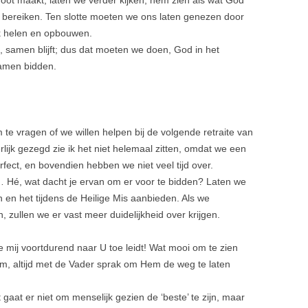
oot maakt, laten we verder kijken, hem zien als wat God
te bereiken. Ten slotte moeten we ons laten genezen door
ijk helen en opbouwen.
 samen blijft; dus dat moeten we doen, God in het
samen bidden.
:
e vragen of we willen helpen bij de volgende retraite van
rlijk gezegd zie ik het niet helemaal zitten, omdat we een
erfect, en bovendien hebben we niet veel tijd over.
s… Hé, wat dacht je ervan om er voor te bidden? Laten we
n het tijdens de Heilige Mis aanbieden. Als we
zullen we er vast meer duidelijkheid over krijgen.
 mij voortdurend naar U toe leidt! Wat mooi om te zien
am, altijd met de Vader sprak om Hem de weg te laten
 gaat er niet om menselijk gezien de ‘beste’ te zijn, maar