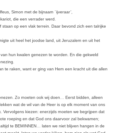
eus, Simon met de bijnaam `ijve­raar’,
ariot, die een verrader werd.
staan op een vlak terrein. Daar bevond zich een talrijke
igte uit heel het joodse land, uit Jeruzalem en uit het
van hun kwalen genezen te worden. En die gekweld
nezing.
 te raken, want er ging van Hem een kracht uit die allen
genezen. Zo moeten ook wij doen… Eerst bidden, alleen
ekken wat de wil van de Heer is op elk moment van ons
jk. Vervolgens kiezen: enerzijds moeten we begrijpen dat
rote roeping en dat God ons daarvoor zal bekwamen;
altijd te BEMINNEN… laten we niet blijven hangen in de