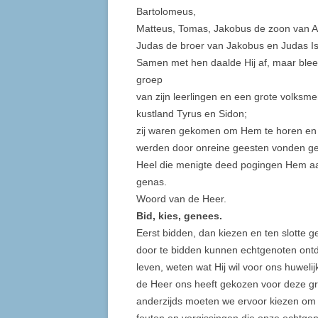
Bartolomeus,
Matteus, Tomas, Jakobus de zoon van Alf
Judas de broer van Jakobus en Judas Isk
Samen met hen daalde Hij af, maar bleef 
groep
van zijn leerlingen en een grote volksmen
kustland Tyrus en Sidon;
zij waren gekomen om Hem te horen en 
werden door onreine geesten vonden ge
Heel die menigte deed pogingen Hem aan
genas.
Woord van de Heer.
Bid, kies, genees.
Eerst bidden, dan kiezen en ten slotte 
door te bidden kunnen echtgenoten ontd
leven, weten wat Hij wil voor ons huweli
de Heer ons heeft gekozen voor deze g
anderzijds moeten we ervoor kiezen om 