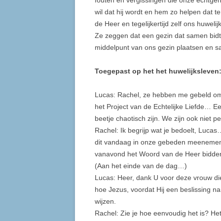
fouten en vergissingen die onze echtgen
wil dat hij wordt en hem zo helpen dat 
de Heer en tegelijkertijd zelf ons huwel
Ze zeggen dat een gezin dat samen bidt,
middelpunt van ons gezin plaatsen en 
Toegepast op het het huwelijksleven
Lucas: Rachel, ze hebben me gebeld om t
het Project van de Echtelijke Liefde… Ee
beetje chaotisch zijn. We zijn ook niet p
Rachel: Ik begrijp wat je bedoelt, Luca
dit vandaag in onze gebeden meenemen e
vanavond het Woord van de Heer bidden, 
(Aan het einde van de dag…)
Lucas: Heer, dank U voor deze vrouw die
hoe Jezus, voordat Hij een beslissing n
wijzen.
Rachel: Zie je hoe eenvoudig het is? Het