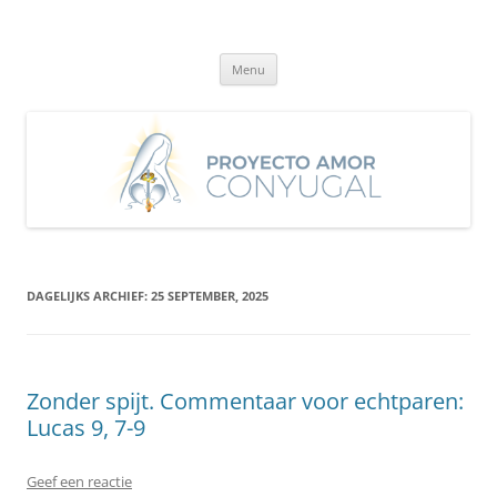
Ga
naar
Proyecto Amor Conyugal
de
Un proyecto misionero de María para el Matrimonio y la Familia.
inhoud
Menu
DAGELIJKS ARCHIEF:
25 SEPTEMBER, 2025
Zonder spijt. Commentaar voor echtparen:
Lucas 9, 7-9
Geef een reactie