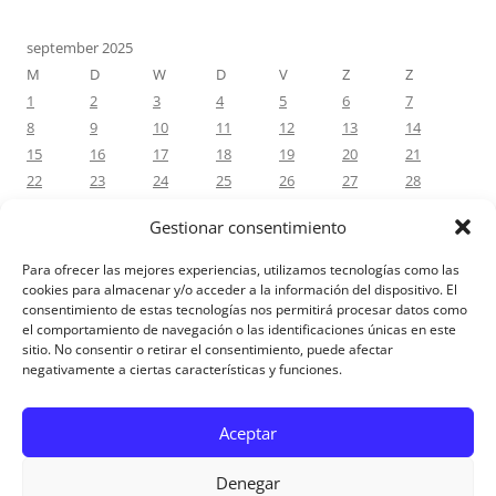
september 2025
M
D
W
D
V
Z
Z
1
2
3
4
5
6
7
8
9
10
11
12
13
14
15
16
17
18
19
20
21
22
23
24
25
26
27
28
29
30
Gestionar consentimiento
« aug
okt »
Para ofrecer las mejores experiencias, utilizamos tecnologías como las
cookies para almacenar y/o acceder a la información del dispositivo. El
consentimiento de estas tecnologías nos permitirá procesar datos como
RECENTE REACTIES
el comportamiento de navegación o las identificaciones únicas en este
sitio. No consentir o retirar el consentimiento, puede afectar
negativamente a ciertas características y funciones.
Aviso Legal
Aceptar
Denegar