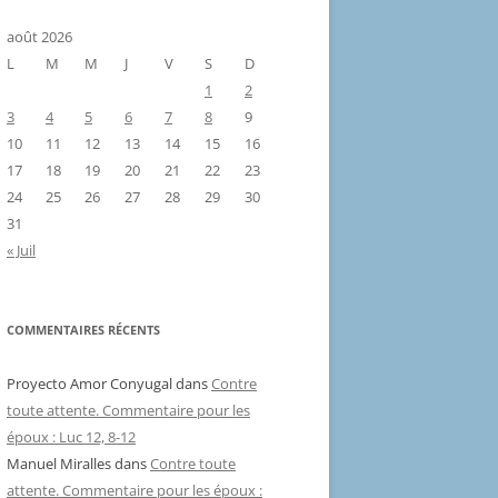
août 2026
L
M
M
J
V
S
D
1
2
3
4
5
6
7
8
9
10
11
12
13
14
15
16
17
18
19
20
21
22
23
24
25
26
27
28
29
30
31
« Juil
COMMENTAIRES RÉCENTS
Proyecto Amor Conyugal
dans
Contre
toute attente. Commentaire pour les
époux : Luc 12, 8-12
Manuel Miralles
dans
Contre toute
attente. Commentaire pour les époux :