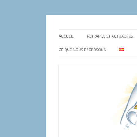
Aller
au
contenu
Un proyecto misionero de María para el Mat
Proyecto Amor Con
ACCUEIL
RETRAITES ET ACTUALITÉS
CE QUE NOUS PROPOSONS