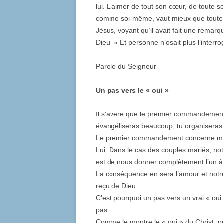
lui. L’aimer de tout son cœur, de toute s
comme soi-même, vaut mieux que toute of
Jésus, voyant qu’il avait fait une remarq
Dieu. » Et personne n’osait plus l’interro
Parole du Seigneur
Un pas vers le « oui »
Il s’avère que le premier commandement
évangéliseras beaucoup, tu organiseras 
Le premier commandement concerne ma re
Lui. Dans le cas des couples mariés, n
est de nous donner complètement l’un à 
La conséquence en sera l’amour et notr
reçu de Dieu.
C’est pourquoi un pas vers un vrai « oui
pas.
Comme le montre le « oui » du Christ, pui