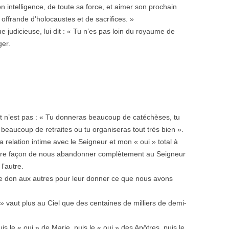
on intelligence, de toute sa force, et aimer son prochain
frande d’holocaustes et de sacrifices. »
ue judicieuse, lui dit : « Tu n’es pas loin du royaume de
ger.
 n’est pas : « Tu donneras beaucoup de catéchèses, tu
beaucoup de retraites ou tu organiseras tout très bien ».
lation intime avec le Seigneur et mon « oui » total à
otre façon de nous abandonner complètement au Seigneur
l’autre.
e don aux autres pour leur donner ce que nous avons
 » vaut plus au Ciel que des centaines de milliers de demi-
s le « oui » de Marie, puis le « oui » des Apôtres, puis le