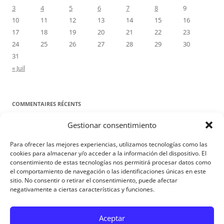
3
4
5
6
7
8
9
10
11
12
13
14
15
16
17
18
19
20
21
22
23
24
25
26
27
28
29
30
31
« Juil
COMMENTAIRES RÉCENTS
Gestionar consentimiento
Proyecto Amor Conyugal
dans
Contre toute attente. Commentaire
pour les époux : Luc 12, 8-12
Para ofrecer las mejores experiencias, utilizamos tecnologías como las
Manuel Miralles
dans
Contre toute attente. Commentaire pour les
cookies para almacenar y/o acceder a la información del dispositivo. El
consentimiento de estas tecnologías nos permitirá procesar datos como
époux : Luc 12, 8-12
el comportamiento de navegación o las identificaciones únicas en este
sitio. No consentir o retirar el consentimiento, puede afectar
negativamente a ciertas características y funciones.
Aviso Legal
Aceptar