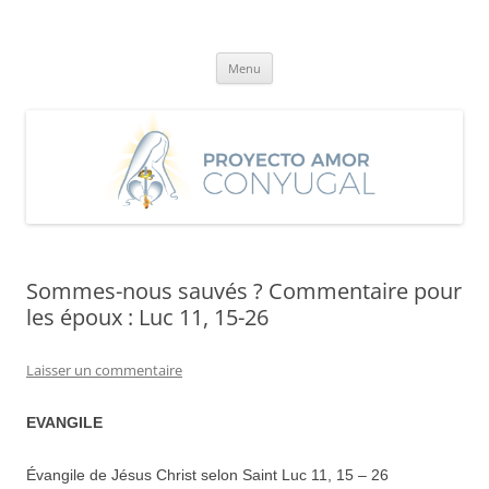
Aller
au
Proyecto Amor Conyugal
contenu
Un proyecto misionero de María para el Matrimonio y la Familia.
Menu
Sommes-nous sauvés ? Commentaire pour
les époux : Luc 11, 15-26
Laisser un commentaire
EVANGILE
Évangile de Jésus Christ selon Saint Luc 11, 15 – 26