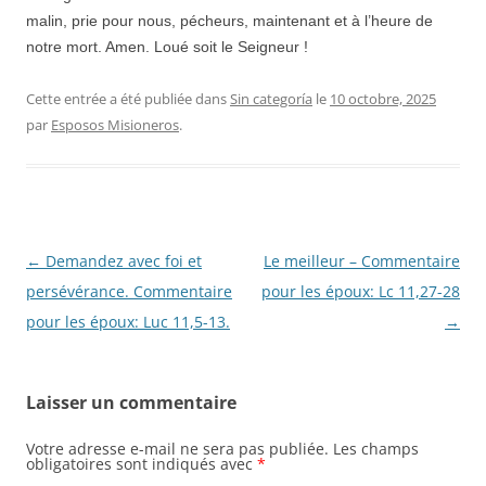
malin, prie pour nous, pécheurs, maintenant et à l’heure de
notre mort. Amen. Loué soit le Seigneur !
Cette entrée a été publiée dans
Sin categoría
le
10 octobre, 2025
par
Esposos Misioneros
.
Navigation
←
Demandez avec foi et
Le meilleur – Commentaire
des
persévérance. Commentaire
pour les époux: Lc 11,27-28
articles
pour les époux: Luc 11,5-13.
→
Laisser un commentaire
Votre adresse e-mail ne sera pas publiée.
Les champs
obligatoires sont indiqués avec
*