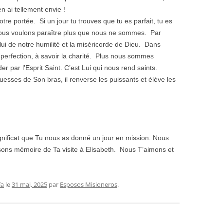
’en ai tellement envie !
notre portée. Si un jour tu trouves que tu es parfait, tu es
l, nous voulons paraître plus que nous ne sommes. Par
elui de notre humilité et la miséricorde de Dieu. Dans
la perfection, à savoir la charité. Plus nous sommes
r par l’Esprit Saint. C’est Lui qui nous rend saints.
rouesses de Son bras, il renverse les puissants et élève les
nificat que Tu nous as donné un jour en mission. Nous
ons mémoire de Ta visite à Elisabeth. Nous T’aimons et
ía
le
31 mai, 2025
par
Esposos Misioneros
.