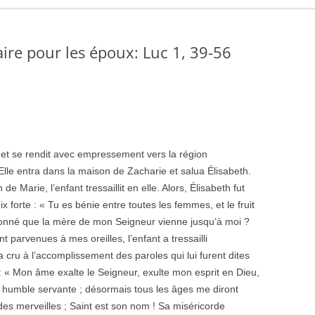
re pour les époux: Luc 1, 39-56
et se rendit avec empressement vers la région
lle entra dans la maison de Zacharie et salua Élisabeth.
de Marie, l’enfant tressaillit en elle. Alors, Élisabeth fut
ix forte : « Tu es bénie entre toutes les femmes, et le fruit
il donné que la mère de mon Seigneur vienne jusqu’à moi ?
t parvenues à mes oreilles, l’enfant a tressailli
 cru à l’accomplissement des paroles qui lui furent dites
s : « Mon âme exalte le Seigneur, exulte mon esprit en Dieu,
humble servante ; désormais tous les âges me diront
es merveilles ; Saint est son nom ! Sa miséricorde