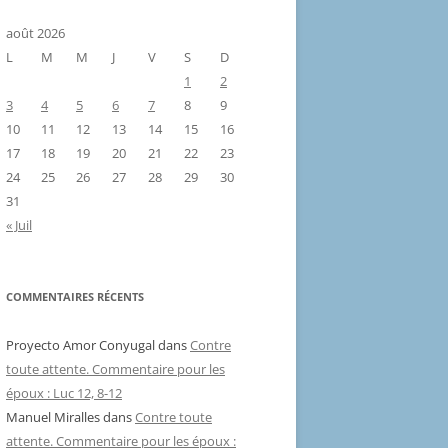
août 2026
L
M
M
J
V
S
D
1
2
3
4
5
6
7
8
9
10
11
12
13
14
15
16
17
18
19
20
21
22
23
24
25
26
27
28
29
30
31
« Juil
COMMENTAIRES RÉCENTS
Proyecto Amor Conyugal
dans
Contre
toute attente. Commentaire pour les
époux : Luc 12, 8-12
Manuel Miralles
dans
Contre toute
attente. Commentaire pour les époux :