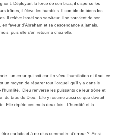
gnent. Déployant la force de son bras, il disperse les
urs trônes, il élève les humbles. Il comble de biens les
s. Il relève Israël son serviteur, il se souvient de son
es, en faveur d’Abraham et sa descendance à jamais.
mois, puis elle s’en retourna chez elle.
 : un cœur qui sait car il a vécu l’humiliation et il sait ce
t un moyen de réparer tout l’orgueil qu’il y a dans le
 l’humilité. Dieu renverse les puissants de leur trône et
on du bras de Dieu. Elle y résume aussi ce que devrait
rde. Elle répète ces mots deux fois. L’humilité et la
à être parfaits et à ne plus commettre d’erreur ? Ainsi,