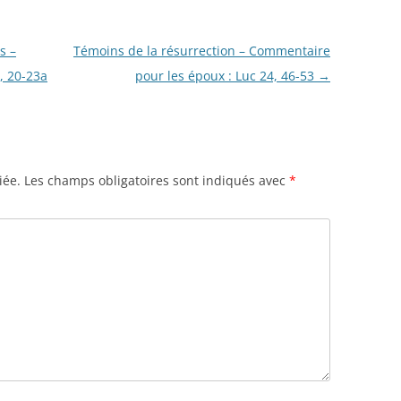
s –
Témoins de la résurrection – Commentaire
, 20-23a
pour les époux : Luc 24, 46-53
→
iée.
Les champs obligatoires sont indiqués avec
*