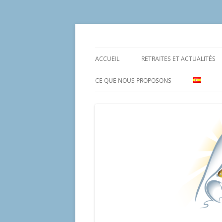
Aller
au
contenu
Un proyecto misionero de María para el Mat
Proyecto Amor Con
ACCUEIL
RETRAITES ET ACTUALITÉS
CE QUE NOUS PROPOSONS