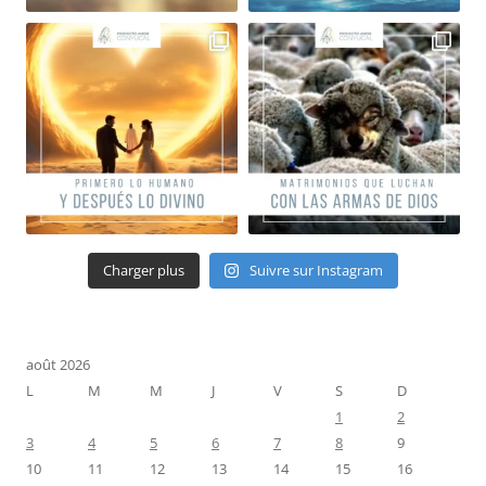
Charger plus
Suivre sur Instagram
août 2026
L
M
M
J
V
S
D
1
2
3
4
5
6
7
8
9
10
11
12
13
14
15
16