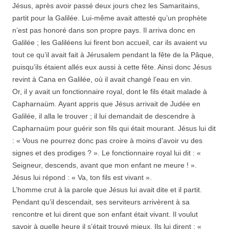
Jésus, après avoir passé deux jours chez les Samaritains,
partit pour la Galilée. Lui-même avait attesté qu’un prophète
n’est pas honoré dans son propre pays. Il arriva donc en
Galilée ; les Galiléens lui firent bon accueil, car ils avaient vu
tout ce qu’il avait fait à Jérusalem pendant la fête de la Pâque,
puisqu’ils étaient allés eux aussi à cette fête. Ainsi donc Jésus
revint à Cana en Galilée, où il avait changé l’eau en vin.
Or, il y avait un fonctionnaire royal, dont le fils était malade à
Capharnaüm. Ayant appris que Jésus arrivait de Judée en
Galilée, il alla le trouver ; il lui demandait de descendre à
Capharnaüm pour guérir son fils qui était mourant. Jésus lui dit
: « Vous ne pourrez donc pas croire à moins d’avoir vu des
signes et des prodiges ? ». Le fonctionnaire royal lui dit : «
Seigneur, descends, avant que mon enfant ne meure ! ».
Jésus lui répond : « Va, ton fils est vivant ».
L’homme crut à la parole que Jésus lui avait dite et il partit.
Pendant qu’il descendait, ses serviteurs arrivèrent à sa
rencontre et lui dirent que son enfant était vivant. Il voulut
savoir à quelle heure il s’était trouvé mieux. Ils lui dirent : «