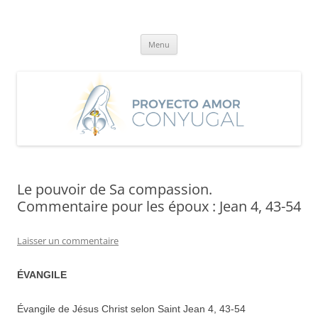
Aller
au
Proyecto Amor Conyugal
contenu
Un proyecto misionero de María para el Matrimonio y la Familia.
Menu
Le pouvoir de Sa compassion.
Commentaire pour les époux : Jean 4, 43-54
Laisser un commentaire
ÉVANGILE
Évangile de Jésus Christ selon Saint Jean 4, 43-54