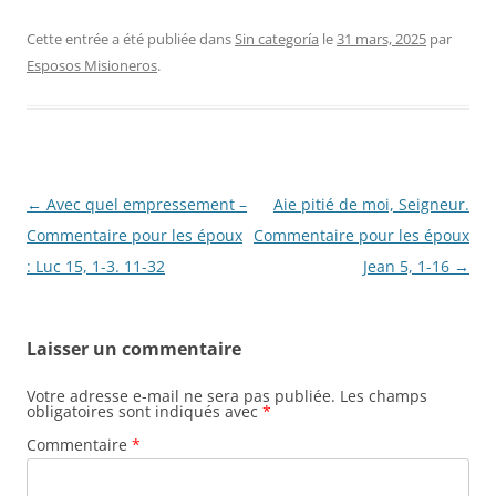
Cette entrée a été publiée dans
Sin categoría
le
31 mars, 2025
par
Esposos Misioneros
.
Navigation
←
Avec quel empressement –
Aie pitié de moi, Seigneur.
des
Commentaire pour les époux
Commentaire pour les époux
articles
: Luc 15, 1-3. 11-32
Jean 5, 1-16
→
Laisser un commentaire
Votre adresse e-mail ne sera pas publiée.
Les champs
obligatoires sont indiqués avec
*
Commentaire
*