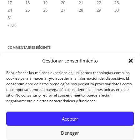
17
18
19
20
21
22
23
24
25
26
27
28
29
30
31
« Juil
COMMENTAIRES RÉCENTS
Gestionar consentimiento
Proyecto Amor Conyugal
dans
Contre toute attente. Commentaire
pour les époux : Luc 12, 8-12
Para ofrecer las mejores experiencias, utilizamos tecnologías como las
Manuel Miralles
dans
Contre toute attente. Commentaire pour les
cookies para almacenar y/o acceder a la información del dispositivo. El
consentimiento de estas tecnologías nos permitirá procesar datos como
époux : Luc 12, 8-12
el comportamiento de navegación o las identificaciones únicas en este
sitio. No consentir o retirar el consentimiento, puede afectar
negativamente a ciertas características y funciones.
Aviso Legal
Aceptar
Denegar