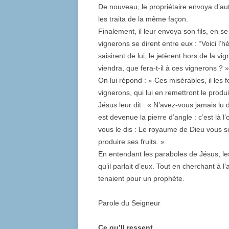
De nouveau, le propriétaire envoya d’au
les traita de la même façon.
Finalement, il leur envoya son fils, en se 
vignerons se dirent entre eux : “Voici l’hé
saisirent de lui, le jetèrent hors de la vi
viendra, que fera-t-il à ces vignerons ? »
On lui répond : « Ces misérables, il les f
vignerons, qui lui en remettront le produ
Jésus leur dit : « N’avez-vous jamais lu d
est devenue la pierre d’angle : c’est là 
vous le dis : Le royaume de Dieu vous se
produire ses fruits. »
En entendant les paraboles de Jésus, les
qu’il parlait d’eux. Tout en cherchant à l’
tenaient pour un prophète.
Parole du Seigneur
Ce qu’Il ressent