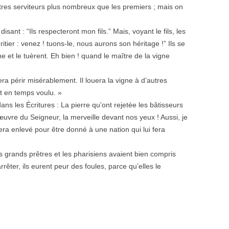
tres serviteurs plus nombreux que les premiers ; mais on
disant : “Ils respecteront mon fils.” Mais, voyant le fils, les
ritier : venez ! tuons-le, nous aurons son héritage !” Ils se
gne et le tuèrent. Eh bien ! quand le maître de la vigne
era périr misérablement. Il louera la vigne à d’autres
it en temps voulu. »
ans les Écritures : La pierre qu’ont rejetée les bâtisseurs
l’œuvre du Seigneur, la merveille devant nos yeux ! Aussi, je
ra enlevé pour être donné à une nation qui lui fera
 grands prêtres et les pharisiens avaient bien compris
arrêter, ils eurent peur des foules, parce qu’elles le