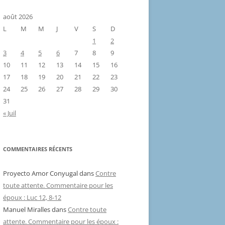
août 2026
L
M
M
J
V
S
D
1
2
3
4
5
6
7
8
9
10
11
12
13
14
15
16
17
18
19
20
21
22
23
24
25
26
27
28
29
30
31
« Juil
COMMENTAIRES RÉCENTS
Proyecto Amor Conyugal
dans
Contre
toute attente. Commentaire pour les
époux : Luc 12, 8-12
Manuel Miralles
dans
Contre toute
attente. Commentaire pour les époux :