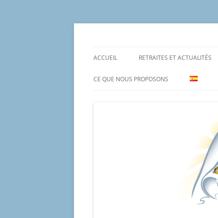
Aller
au
contenu
Un proyecto misionero de María para el Mat
Proyecto Amor Con
ACCUEIL
RETRAITES ET ACTUALITÉS
CE QUE NOUS PROPOSONS