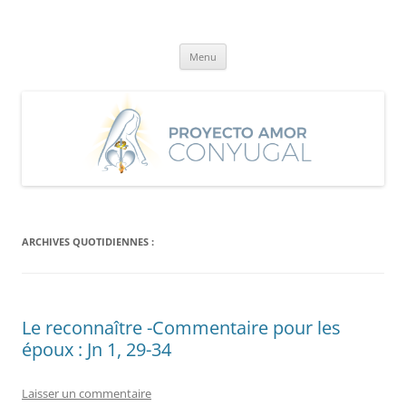
Aller
au
Proyecto Amor Conyugal
contenu
Un proyecto misionero de María para el Matrimonio y la Familia.
Menu
ARCHIVES QUOTIDIENNES :
Le reconnaître -Commentaire pour les
époux : Jn 1, 29-34
Laisser un commentaire