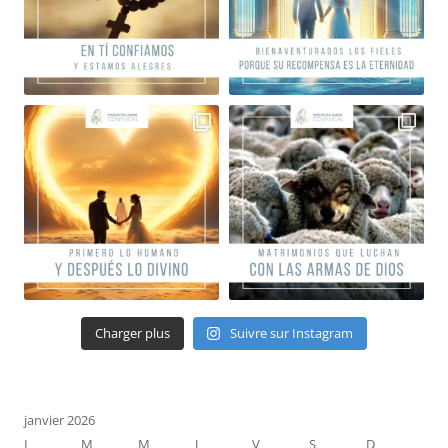
Charger plus
Suivre sur Instagram
janvier 2026
L
M
M
J
V
S
D