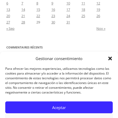
6
7
8
9
10
11
12
13
14
15
16
17
18
19
20
21
22
23
24
25
26
27
28
29
30
31
« Sep
Nov »
COMMENTAIRES RÉCENTS
Gestionar consentimiento
Proyecto Amor Conyugal
dans
Contre toute attente. Commentaire
pour les époux : Luc 12, 8-12
Para ofrecer las mejores experiencias, utilizamos tecnologías como las
Manuel Miralles
dans
Contre toute attente. Commentaire pour les
cookies para almacenar y/o acceder a la información del dispositivo. El
consentimiento de estas tecnologías nos permitirá procesar datos como
époux : Luc 12, 8-12
el comportamiento de navegación o las identificaciones únicas en este
sitio. No consentir o retirar el consentimiento, puede afectar
negativamente a ciertas características y funciones.
Aviso Legal
Aceptar