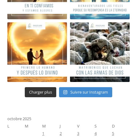
Charger plus
Suivre sur Instagram
octobre 2025
L
M
M
J
V
S
D
1
2
3
4
5