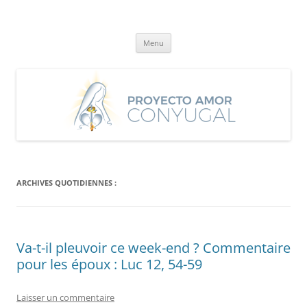
Aller
au
Proyecto Amor Conyugal
contenu
Un proyecto misionero de María para el Matrimonio y la Familia.
Menu
ARCHIVES QUOTIDIENNES :
Va-t-il pleuvoir ce week-end ? Commentaire
pour les époux : Luc 12, 54-59
Laisser un commentaire