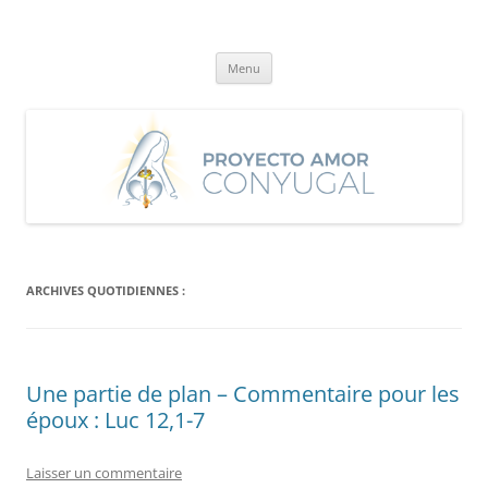
Aller
au
Proyecto Amor Conyugal
contenu
Un proyecto misionero de María para el Matrimonio y la Familia.
Menu
ARCHIVES QUOTIDIENNES :
Une partie de plan – Commentaire pour les
époux : Luc 12,1-7
Laisser un commentaire