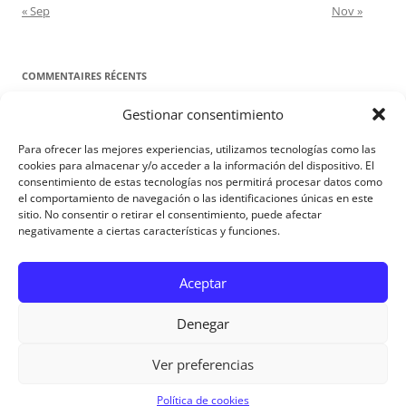
« Sep
Nov »
COMMENTAIRES RÉCENTS
Gestionar consentimiento
Proyecto Amor Conyugal
dans
Contre toute attente. Commentaire
pour les époux : Luc 12, 8-12
Para ofrecer las mejores experiencias, utilizamos tecnologías como las
Manuel Miralles
dans
Contre toute attente. Commentaire pour les
cookies para almacenar y/o acceder a la información del dispositivo. El
consentimiento de estas tecnologías nos permitirá procesar datos como
époux : Luc 12, 8-12
el comportamiento de navegación o las identificaciones únicas en este
sitio. No consentir o retirar el consentimiento, puede afectar
negativamente a ciertas características y funciones.
Aviso Legal
Aceptar
Denegar
Ver preferencias
Aviso Legal
|
Política de privacidad
|
Política de cookies
Política de cookies