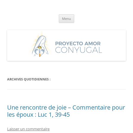
Aller
au
Proyecto Amor Conyugal
contenu
Un proyecto misionero de María para el Matrimonio y la Familia.
Menu
ARCHIVES QUOTIDIENNES :
Une rencontre de joie – Commentaire pour
les époux : Luc 1, 39-45
Laisser un commentaire