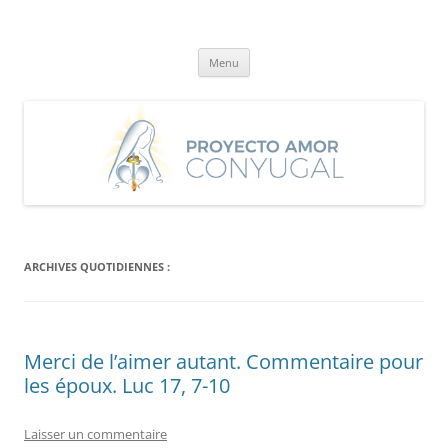
Aller
au
Proyecto Amor Conyugal
contenu
Un proyecto misionero de María para el Matrimonio y la Familia.
Menu
ARCHIVES QUOTIDIENNES :
Merci de l’aimer autant. Commentaire pour
les époux. Luc 17, 7-10
Laisser un commentaire