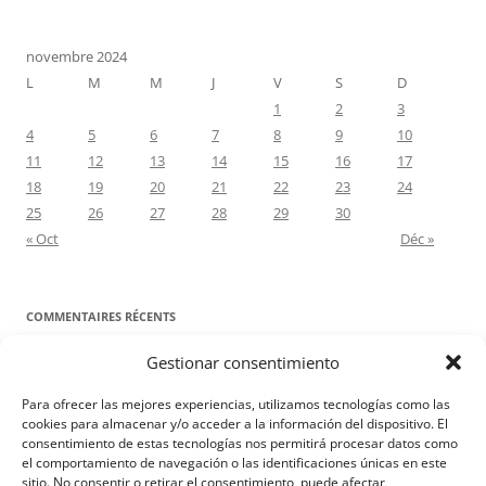
novembre 2024
L
M
M
J
V
S
D
1
2
3
4
5
6
7
8
9
10
11
12
13
14
15
16
17
18
19
20
21
22
23
24
25
26
27
28
29
30
« Oct
Déc »
COMMENTAIRES RÉCENTS
Gestionar consentimiento
Proyecto Amor Conyugal
dans
Contre toute attente. Commentaire
pour les époux : Luc 12, 8-12
Para ofrecer las mejores experiencias, utilizamos tecnologías como las
Manuel Miralles
dans
Contre toute attente. Commentaire pour les
cookies para almacenar y/o acceder a la información del dispositivo. El
consentimiento de estas tecnologías nos permitirá procesar datos como
époux : Luc 12, 8-12
el comportamiento de navegación o las identificaciones únicas en este
sitio. No consentir o retirar el consentimiento, puede afectar