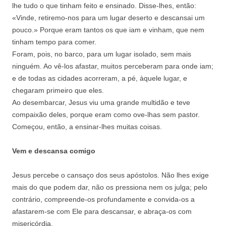
lhe tudo o que tinham feito e ensinado. Disse-lhes, então:
«Vinde, retiremo-nos para um lugar deserto e descansai um
pouco.» Porque eram tantos os que iam e vinham, que nem
tinham tempo para comer.
Foram, pois, no barco, para um lugar isolado, sem mais
ninguém. Ao vê-los afastar, muitos perceberam para onde iam;
e de todas as cidades acorreram, a pé, àquele lugar, e
chegaram primeiro que eles.
Ao desembarcar, Jesus viu uma grande multidão e teve
compaixão deles, porque eram como ove-lhas sem pastor.
Começou, então, a ensinar-lhes muitas coisas.
Vem e descansa comigo
Jesus percebe o cansaço dos seus apóstolos. Não lhes exige
mais do que podem dar, não os pressiona nem os julga; pelo
contrário, compreende‑os profundamente e convida‑os a
afastarem‑se com Ele para descansar, e abraça‑os com
misericórdia.