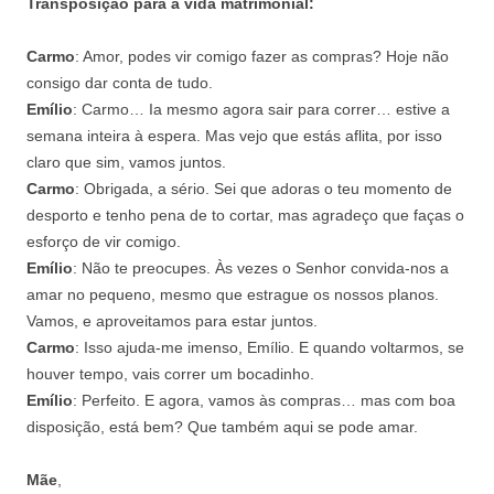
Transposição para a vida matrimonial:
Carmo
: Amor, podes vir comigo fazer as compras? Hoje não
consigo dar conta de tudo.
Emílio
: Carmo… Ia mesmo agora sair para correr… estive a
semana inteira à espera. Mas vejo que estás aflita, por isso
claro que sim, vamos juntos.
Carmo
: Obrigada, a sério. Sei que adoras o teu momento de
desporto e tenho pena de to cortar, mas agradeço que faças o
esforço de vir comigo.
Emílio
: Não te preocupes. Às vezes o Senhor convida‑nos a
amar no pequeno, mesmo que estrague os nossos planos.
Vamos, e aproveitamos para estar juntos.
Carmo
: Isso ajuda‑me imenso, Emílio. E quando voltarmos, se
houver tempo, vais correr um bocadinho.
Emílio
: Perfeito. E agora, vamos às compras… mas com boa
disposição, está bem? Que também aqui se pode amar.
Mãe
,