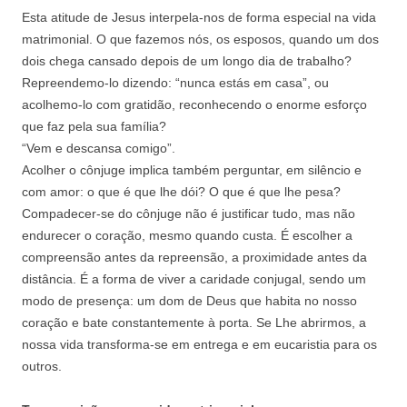
Esta atitude de Jesus interpela‑nos de forma especial na vida
matrimonial. O que fazemos nós, os esposos, quando um dos
dois chega cansado depois de um longo dia de trabalho?
Repreendemo‑lo dizendo: “nunca estás em casa”, ou
acolhemo‑lo com gratidão, reconhecendo o enorme esforço
que faz pela sua família?
“Vem e descansa comigo”.
Acolher o cônjuge implica também perguntar, em silêncio e
com amor: o que é que lhe dói? O que é que lhe pesa?
Compadecer‑se do cônjuge não é justificar tudo, mas não
endurecer o coração, mesmo quando custa. É escolher a
compreensão antes da repreensão, a proximidade antes da
distância. É a forma de viver a caridade conjugal, sendo um
modo de presença: um dom de Deus que habita no nosso
coração e bate constantemente à porta. Se Lhe abrirmos, a
nossa vida transforma‑se em entrega e em eucaristia para os
outros.