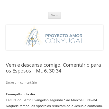
Saltar
para
Proyecto Amor Conyugal
o
Un proyecto misionero de María para el Matrimonio y la Familia.
conteúdo
Menu
Vem e descansa comigo. Comentário para
os Esposos – Mc 6, 30-34
Deixe um comentário
Evangelho do dia
Leitura do Santo Evangelho segundo São Marcos 6,
30
–
34
Naquele tempo, os Apóstolos reuniram-se a Jesus e contaram-