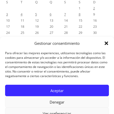
S
T
Q
Q
S
S
D
1
2
3
4
5
6
7
8
9
10
11
12
13
14
15
16
17
18
19
20
21
22
23
24
25
26
27
28
29
30
31
Gestionar consentimiento
« Jul
Para ofrecer las mejores experiencias, utilizamos tecnologías como las
cookies para almacenar y/o acceder a la información del dispositivo. El
consentimiento de estas tecnologías nos permitirá procesar datos como
COMENTÁRIOS RECENTES
el comportamiento de navegación o las identificaciones únicas en este
sitio. No consentir o retirar el consentimiento, puede afectar
negativamente a ciertas características y funciones.
Aviso Legal
Aceptar
Denegar
Ver preferencias