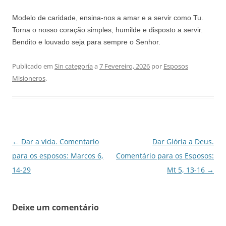
Modelo de caridade, ensina‑nos a amar e a servir como Tu.
Torna o nosso coração simples, humilde e disposto a servir.
Bendito e louvado seja para sempre o Senhor.
Publicado em
Sin categoría
a
7 Fevereiro, 2026
por
Esposos
Misioneros
.
Navegação
←
Dar a vida. Comentario
Dar Glória a Deus.
de
para os esposos: Marcos 6,
Comentário para os Esposos:
artigos
14-29
Mt 5, 13-16
→
Deixe um comentário