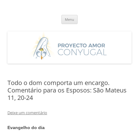
Saltar
para
Proyecto Amor Conyugal
o
Un proyecto misionero de María para el Matrimonio y la Familia.
conteúdo
Menu
Todo o dom comporta um encargo.
Comentário para os Esposos: São Mateus
11, 20-24
Deixe um comentário
Evangelho do dia