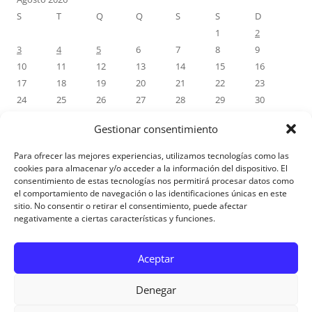
S
T
Q
Q
S
S
D
1
2
3
4
5
6
7
8
9
10
11
12
13
14
15
16
17
18
19
20
21
22
23
24
25
26
27
28
29
30
31
Gestionar consentimiento
« Jul
Para ofrecer las mejores experiencias, utilizamos tecnologías como las
cookies para almacenar y/o acceder a la información del dispositivo. El
consentimiento de estas tecnologías nos permitirá procesar datos como
COMENTÁRIOS RECENTES
el comportamiento de navegación o las identificaciones únicas en este
sitio. No consentir o retirar el consentimiento, puede afectar
negativamente a ciertas características y funciones.
Aviso Legal
Aceptar
Denegar