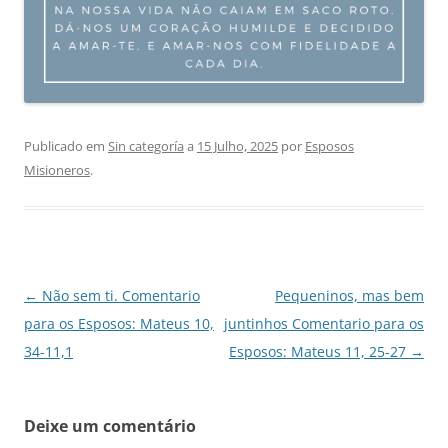
Publicado em
Sin categoría
a
15 Julho, 2025
por
Esposos
Misioneros
.
Navegação
←
Não sem ti. Comentario
Pequeninos, mas bem
de
para os Esposos: Mateus 10,
juntinhos Comentario para os
artigos
34-11,1
Esposos: Mateus 11, 25-27
→
Deixe um comentário