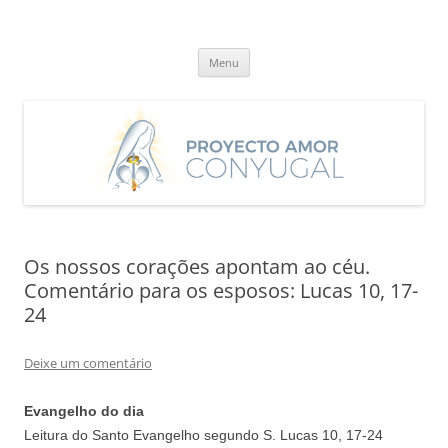
Saltar
para
Proyecto Amor Conyugal
o
Un proyecto misionero de María para el Matrimonio y la Familia.
conteúdo
Menu
Os nossos corações apontam ao céu.
Comentário para os esposos: Lucas 10, 17-
24
Deixe um comentário
Evangelho do dia
Leitura do Santo Evangelho segundo S. Lucas 10, 17-24