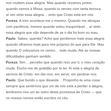
nos roubem essa alegria. Mas quando rezamos juntos,
quando vamos à Missa, quando tu serves com tanta ternura,
aí sim sinto essa alegria… sinto que Cristo está em nós.
Pureza
: A mim acontece-me o mesmo. Quando me abraças
com paciência, mesmo quando estou insuportável… aí sinto
essa alegria que não depende de se o dia foi bom ou mau.
Paulo
: Sabes, querida? Acho que perdemos mais essa alegria
quando olhamos mais para nós próprios do que para Ele. Mas
quando O colocamos no centro… tudo muda. Até as nossas
dificuldades ganham sentido.
Pureza
: Sim… percebo que quando rezo por ti, o meu coração
muda. Encho-me de gratidão por te ter. Aí está a alegria de
sermos de Cristo: em dar-nos, em servir, em perdoar-nos.
Paulo
: Que bonito o que disseste… Proponho-te uma coisa:
sempre que sentirmos que um de nós está a perder a alegria,
lembremo-nos um ao outro desta promessa de Cristo — que
os nossos nomes estão escritos no céu.