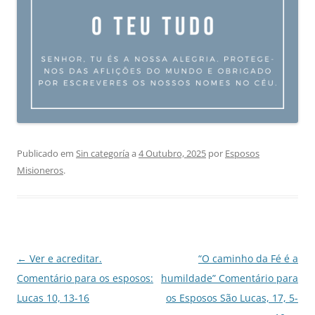
Publicado em
Sin categoría
a
4 Outubro, 2025
por
Esposos
Misioneros
.
Navegação
←
Ver e acreditar.
“O caminho da Fé é a
de
Comentário para os esposos:
humildade” Comentário para
artigos
Lucas 10, 13-16
os Esposos São Lucas, 17, 5-