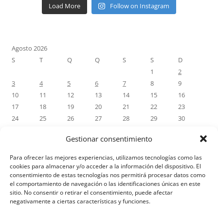
Load More
Follow on Instagram
Agosto 2026
S
T
Q
Q
S
S
D
1
2
3
4
5
6
7
8
9
10
11
12
13
14
15
16
17
18
19
20
21
22
23
24
25
26
27
28
29
30
31
Gestionar consentimiento
« Jul
Para ofrecer las mejores experiencias, utilizamos tecnologías como las
cookies para almacenar y/o acceder a la información del dispositivo. El
consentimiento de estas tecnologías nos permitirá procesar datos como
COMENTÁRIOS RECENTES
el comportamiento de navegación o las identificaciones únicas en este
sitio. No consentir o retirar el consentimiento, puede afectar
negativamente a ciertas características y funciones.
Aviso Legal