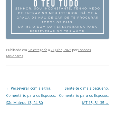
Publicado em
Sin categoría
a
27 Julho, 2025
por
Esposos
Misioneros
.
Navegação
←
Perseverar com alegria.
Sente-te o mais pequeno.
de
Comentário para os Esposos:
Comentario para os Esposos:
artigos
São Mateus 13, 24-30
MT 13, 31-35
→