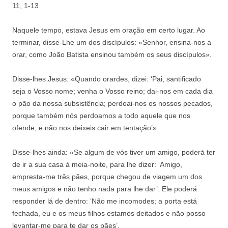
11, 1-13
Naquele tempo, estava Jesus em oração em certo lugar. Ao
terminar, disse-Lhe um dos discípulos: «Senhor, ensina-nos a
orar, como João Batista ensinou também os seus discípulos».
Disse-lhes Jesus: «Quando orardes, dizei: ‘Pai, santificado
seja o Vosso nome; venha o Vosso reino; dai-nos em cada dia
o pão da nossa subsistência; perdoai-nos os nossos pecados,
porque também nós perdoamos a todo aquele que nos
ofende; e não nos deixeis cair em tentação’».
Disse-lhes ainda: «Se algum de vós tiver um amigo, poderá ter
de ir a sua casa à meia-noite, para lhe dizer: ‘Amigo,
empresta-me três pães, porque chegou de viagem um dos
meus amigos e não tenho nada para lhe dar’. Ele poderá
responder lá de dentro: ‘Não me incomodes; a porta está
fechada, eu e os meus filhos estamos deitados e não posso
levantar-me para te dar os pães’.