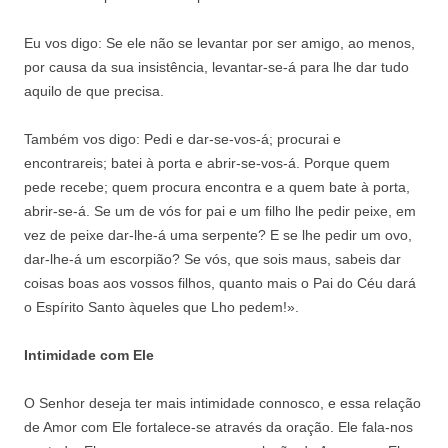
Eu vos digo: Se ele não se levantar por ser amigo, ao menos,
por causa da sua insistência, levantar-se-á para lhe dar tudo
aquilo de que precisa.
Também vos digo: Pedi e dar-se-vos-á; procurai e
encontrareis; batei à porta e abrir-se-vos-á. Porque quem
pede recebe; quem procura encontra e a quem bate à porta,
abrir-se-á. Se um de vós for pai e um filho lhe pedir peixe, em
vez de peixe dar-lhe-á uma serpente? E se lhe pedir um ovo,
dar-lhe-á um escorpião? Se vós, que sois maus, sabeis dar
coisas boas aos vossos filhos, quanto mais o Pai do Céu dará
o Espírito Santo àqueles que Lho pedem!».
Intimidade com Ele
O Senhor deseja ter mais intimidade connosco, e essa relação
de Amor com Ele fortalece-se através da oração. Ele fala-nos