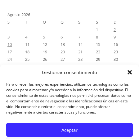
Agosto 2026
S
T
Q
Q
S
S
D
1
2
3
4
5
6
7
8
9
10
11
12
13
14
15
16
17
18
19
20
21
22
23
24
25
26
27
28
29
30
31
Gestionar consentimiento
« Jul
Para ofrecer las mejores experiencias, utilizamos tecnologías como las
cookies para almacenar y/o acceder a la información del dispositivo. El
consentimiento de estas tecnologías nos permitirá procesar datos como
COMENTÁRIOS RECENTES
el comportamiento de navegación o las identificaciones únicas en este
sitio. No consentir o retirar el consentimiento, puede afectar
negativamente a ciertas características y funciones.
Aviso Legal
Aceptar