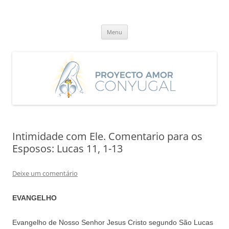
Saltar
para
Proyecto Amor Conyugal
o
Un proyecto misionero de María para el Matrimonio y la Familia.
conteúdo
Menu
Intimidade com Ele. Comentario para os
Esposos: Lucas 11, 1-13
Deixe um comentário
EVANGELHO
Evangelho de Nosso Senhor Jesus Cristo segundo São Lucas