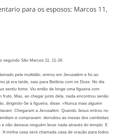
ntario para os esposos: Marcos 11,
to segundo São Marcos 11, 11-26
lamado pela multidão, entrou em Jerusalém e foi ao
mo já era tarde, saiu para Betânia com os Doze. No dia
us sentiu fome. Viu então de longe uma figueira com
um fruto. Mas, ao chegar junto dela, nada encontrou senão
ão, dirigindo-Se à figueira, disse: «Nunca mais alguém
scutavam. Chegaram a Jerusalém. Quando Jesus entrou no
 vendiam e compravam: derrubou as mesas dos cambistas
e não deixava ninguém levar nada através do templo. E
o: ‘A minha casa será chamada casa de oração para todos