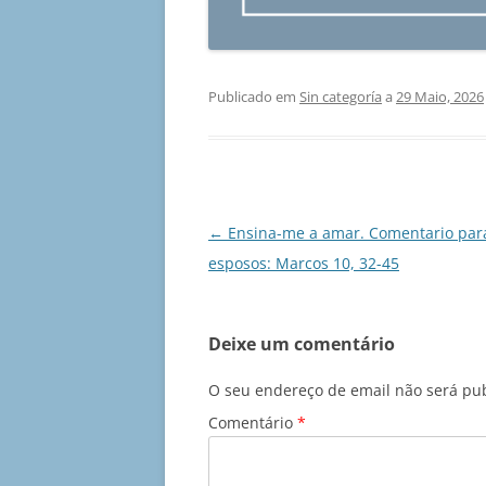
Publicado em
Sin categoría
a
29 Maio, 2026
Navegação
←
Ensina-me a amar. Comentario par
de
esposos: Marcos 10, 32-45
artigos
Deixe um comentário
O seu endereço de email não será pub
Comentário
*