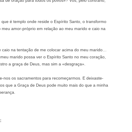
sa de oração para todos os povos»? Vós, pelo contrário,
que é templo onde reside o Espírito Santo, o transformo
lo meu amor-próprio em relação ao meu marido e caio na
e caio na tentação de me colocar acima do meu marido…
o meu marido possa ver o Espírito Santo no meu coração,
istro a graça de Deus, mas sim a «desgraça».
ste-nos os sacramentos para recomeçarmos. E deixaste-
mos que a Graça de Deus pode muito mais do que a minha
perança.
: