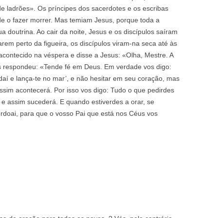
 de ladrões». Os príncipes dos sacerdotes e os escribas
e o fazer morrer. Mas temiam Jesus, porque toda a
doutrina. Ao cair da noite, Jesus e os discípulos saíram
em perto da figueira, os discípulos viram-na seca até às
acontecido na véspera e disse a Jesus: «Olha, Mestre. A
us respondeu: «Tende fé em Deus. Em verdade vos digo:
 daí e lança-te no mar’, e não hesitar em seu coração, mas
assim acontecerá. Por isso vos digo: Tudo o que pedirdes
s e assim sucederá. E quando estiverdes a orar, se
erdoai, para que o vosso Pai que está nos Céus vos