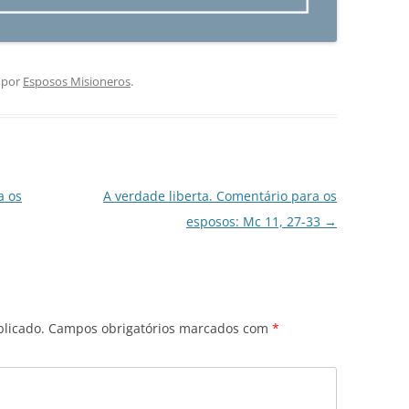
por
Esposos Misioneros
.
a os
A verdade liberta. Comentário para os
esposos: Mc 11, 27-33
→
licado.
Campos obrigatórios marcados com
*