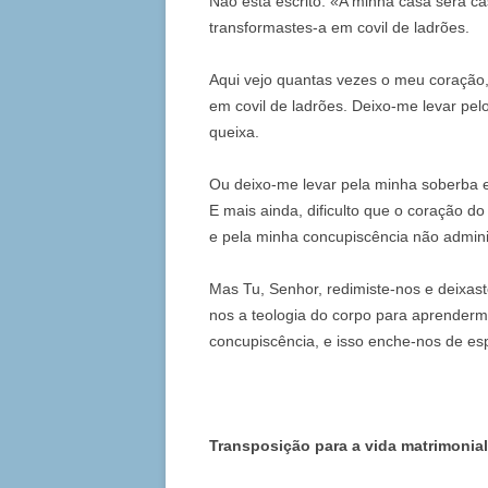
Não está escrito: «A minha casa será ca
transformastes-a em covil de ladrões.
Aqui vejo quantas vezes o meu coração, 
em covil de ladrões. Deixo-me levar pe
queixa.
Ou deixo-me levar pela minha soberba 
E mais ainda, dificulto que o coração d
e pela minha concupiscência não admin
Mas Tu, Senhor, redimiste-nos e deixa
nos a teologia do corpo para aprender
concupiscência, e isso enche-nos de es
Transposição para a vida matrimonial