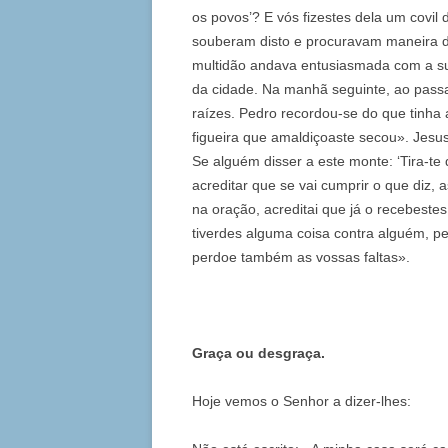
os povos’? E vós fizestes dela um covil
souberam disto e procuravam maneira d
multidão andava entusiasmada com a sua 
da cidade. Na manhã seguinte, ao passar
raízes. Pedro recordou-se do que tinha 
figueira que amaldiçoaste secou». Jes
Se alguém disser a este monte: ‘Tira-te
acreditar que se vai cumprir o que diz, 
na oração, acreditai que já o recebeste
tiverdes alguma coisa contra alguém, p
perdoe também as vossas faltas».
Graça ou desgraça.
Hoje vemos o Senhor a dizer-lhes: