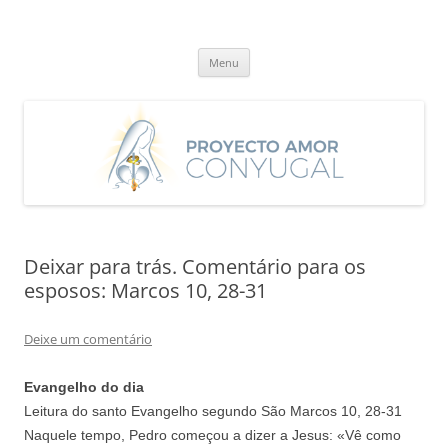
Saltar
para
Proyecto Amor Conyugal
o
Un proyecto misionero de María para el Matrimonio y la Familia.
conteúdo
Menu
Deixar para trás. Comentário para os
esposos: Marcos 10, 28-31
Deixe um comentário
Evangelho do dia
Leitura do santo Evangelho segundo São Marcos 10, 28-31
Naquele tempo, Pedro começou a dizer a Jesus: «Vê como