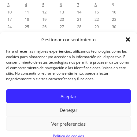
3
4
5
6
7
8
9
10
11
12
13
14
15
16
17
18
19
20
21
22
23
24
25
26
27
28
29
30
31
Gestionar consentimiento
« Jul
Para ofrecer las mejores experiencias, utilizamos tecnologías como las
cookies para almacenar y/o acceder a la información del dispositivo. El
consentimiento de estas tecnologías nos permitirá procesar datos como
COMENTÁRIOS RECENTES
el comportamiento de navegación o las identificaciones únicas en este
sitio. No consentir o retirar el consentimiento, puede afectar
negativamente a ciertas características y funciones.
Aviso Legal
Aceptar
Denegar
Ver preferencias
Aviso Legal
|
Política de privacidad
|
Política de cookies
Política de cookies