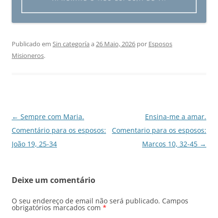
Publicado em
Sin categoría
a
26 Maio, 2026
por
Esposos
Misioneros
.
Navegação
←
Sempre com Maria.
Ensina-me a amar.
de
Comentário para os esposos:
Comentario para os esposos:
artigos
João 19, 25-34
Marcos 10, 32-45
→
Deixe um comentário
O seu endereço de email não será publicado.
Campos
obrigatórios marcados com
*