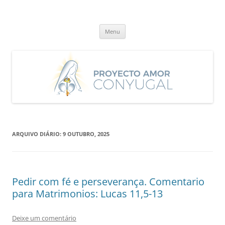
Saltar
para
Proyecto Amor Conyugal
o
Un proyecto misionero de María para el Matrimonio y la Familia.
conteúdo
Menu
ARQUIVO DIÁRIO:
9 OUTUBRO, 2025
Pedir com fé e perseverança. Comentario
para Matrimonios: Lucas 11,5-13
Deixe um comentário