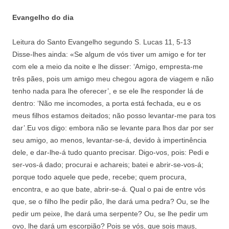
Evangelho do dia
Leitura do Santo Evangelho segundo S. Lucas 11, 5-13
Disse-lhes ainda: «Se algum de vós tiver um amigo e for ter
com ele a meio da noite e lhe disser: ‘Amigo, empresta-me
três pães, pois um amigo meu chegou agora de viagem e não
tenho nada para lhe oferecer’, e se ele lhe responder lá de
dentro: ‘Não me incomodes, a porta está fechada, eu e os
meus filhos estamos deitados; não posso levantar-me para tos
dar’.Eu vos digo: embora não se levante para lhos dar por ser
seu amigo, ao menos, levantar-se-á, devido à impertinência
dele, e dar-lhe-á tudo quanto precisar. Digo-vos, pois: Pedi e
ser-vos-á dado; procurai e achareis; batei e abrir-se-vos-á;
porque todo aquele que pede, recebe; quem procura,
encontra, e ao que bate, abrir-se-á. Qual o pai de entre vós
que, se o filho lhe pedir pão, lhe dará uma pedra? Ou, se lhe
pedir um peixe, lhe dará uma serpente? Ou, se lhe pedir um
ovo, lhe dará um escorpião? Pois se vós, que sois maus,