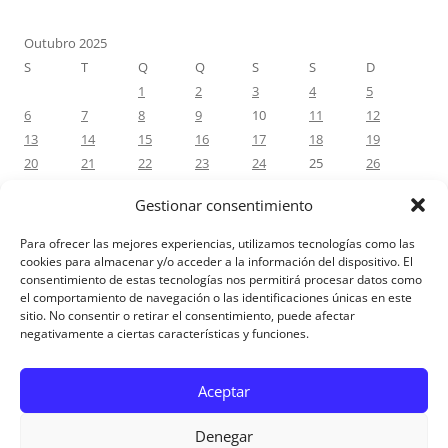
Outubro 2025
S
T
Q
Q
S
S
D
1
2
3
4
5
6
7
8
9
10
11
12
13
14
15
16
17
18
19
20
21
22
23
24
25
26
27
28
29
30
31
Gestionar consentimiento
« Set
Nov »
Para ofrecer las mejores experiencias, utilizamos tecnologías como las
cookies para almacenar y/o acceder a la información del dispositivo. El
consentimiento de estas tecnologías nos permitirá procesar datos como
COMENTÁRIOS RECENTES
el comportamiento de navegación o las identificaciones únicas en este
sitio. No consentir o retirar el consentimiento, puede afectar
negativamente a ciertas características y funciones.
Aviso Legal
Aceptar
Denegar