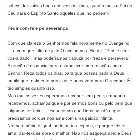
sabeis dar coisas boas aos vossos filhos, quanto mais o Pai do
Céu dará o Espírito Santo àqueles que lho pedem!»
Pedir com fé e perseverança
Com que clareza o Senhor nos fala novamente no Evangelho
— e com que falta de jeito O acolhemos. Ele diz: “Pedi e ser-
vos-á dado”, mas poderíamos traduzir por “reza e persevera”.
A oração é essencial para estabelecer uma relação com o
Senhor. Reza todos os dias, para que possas pedir a Deus
aquilo que realmente precisas, e persevera para O receber. É
tão simples quanto isso.
Mas muitas vezes esperamos receber sem pedir, e quando
recebemos, achamos que é por sermos bons ou pelo bem que
julgamos ter feito — esquecendo que Deus nos dá o que
precisamos porque nos ama com uma paixão infinita.
No matrimónio é igual: pede ao teu esposo, e porque ele te
ama, dar-te-á sempre o melhor. Não nos esqueçamos: é Deus