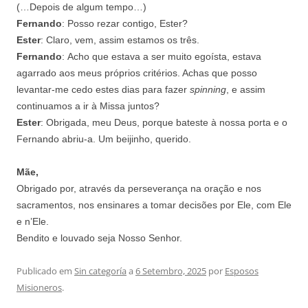
(…Depois de algum tempo…)
Fernando
: Posso rezar contigo, Ester?
Ester
: Claro, vem, assim estamos os três.
Fernando
: Acho que estava a ser muito egoísta, estava
agarrado aos meus próprios critérios. Achas que posso
levantar-me cedo estes dias para fazer
spinning
, e assim
continuamos a ir à Missa juntos?
Ester
: Obrigada, meu Deus, porque bateste à nossa porta e o
Fernando abriu-a. Um beijinho, querido.
Mãe,
Obrigado por, através da perseverança na oração e nos
sacramentos, nos ensinares a tomar decisões por Ele, com Ele
e n’Ele.
Bendito e louvado seja Nosso Senhor.
Publicado em
Sin categoría
a
6 Setembro, 2025
por
Esposos
Misioneros
.