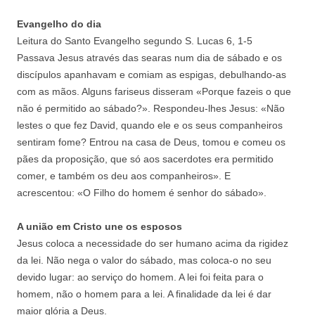
Evangelho do dia
Leitura do Santo Evangelho segundo S. Lucas 6, 1-5
Passava Jesus através das searas num dia de sábado e os
discípulos apanhavam e comiam as espigas, debulhando-as
com as mãos. Alguns fariseus disseram «Porque fazeis o que
não é permitido ao sábado?». Respondeu-lhes Jesus: «Não
lestes o que fez David, quando ele e os seus companheiros
sentiram fome? Entrou na casa de Deus, tomou e comeu os
pães da proposição, que só aos sacerdotes era permitido
comer, e também os deu aos companheiros». E
acrescentou: «O Filho do homem é senhor do sábado».
A união em Cristo une os esposos
Jesus coloca a necessidade do ser humano acima da rigidez
da lei. Não nega o valor do sábado, mas coloca-o no seu
devido lugar: ao serviço do homem. A lei foi feita para o
homem, não o homem para a lei. A finalidade da lei é dar
maior glória a Deus.