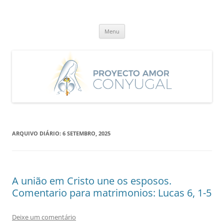
Saltar
para
Proyecto Amor Conyugal
o
Un proyecto misionero de María para el Matrimonio y la Familia.
conteúdo
Menu
ARQUIVO DIÁRIO:
6 SETEMBRO, 2025
A união em Cristo une os esposos.
Comentario para matrimonios: Lucas 6, 1-5
Deixe um comentário