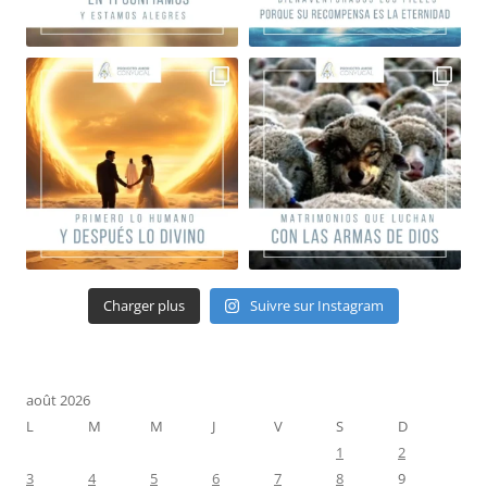
Charger plus
Suivre sur Instagram
août 2026
L
M
M
J
V
S
D
1
2
3
4
5
6
7
8
9