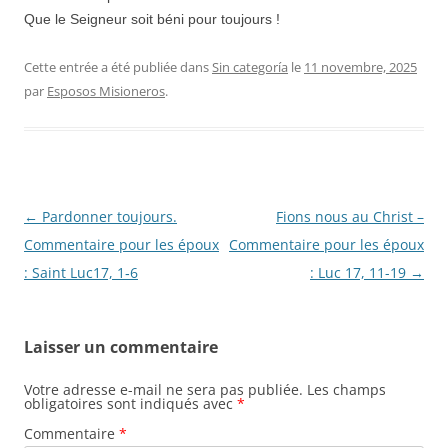
Que le Seigneur soit béni pour toujours !
Cette entrée a été publiée dans
Sin categoría
le
11 novembre, 2025
par
Esposos Misioneros
.
Navigation
←
Pardonner toujours.
Fions nous au Christ –
des
Commentaire pour les époux
Commentaire pour les époux
articles
: Saint Luc17, 1‐6
: Luc 17, 11-19
→
Laisser un commentaire
Votre adresse e-mail ne sera pas publiée.
Les champs
obligatoires sont indiqués avec
*
Commentaire
*