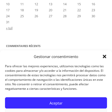
10
11
12
13
14
15
16
17
18
19
20
21
22
23
24
25
26
27
28
29
30
31
« Juil
COMMENTAIRES RÉCENTS
Gestionar consentimiento
Proyecto Amor Conyugal
dans
Contre toute attente. Commentaire
pour les époux : Luc 12, 8-12
Para ofrecer las mejores experiencias, utilizamos tecnologías como las
Manuel Miralles
dans
Contre toute attente. Commentaire pour les
cookies para almacenar y/o acceder a la información del dispositivo. El
consentimiento de estas tecnologías nos permitirá procesar datos como
époux : Luc 12, 8-12
el comportamiento de navegación o las identificaciones únicas en este
sitio. No consentir o retirar el consentimiento, puede afectar
negativamente a ciertas características y funciones.
Aviso Legal
Aceptar