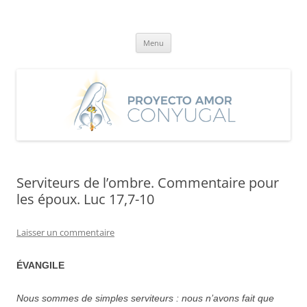
Aller
au
Proyecto Amor Conyugal
contenu
Un proyecto misionero de María para el Matrimonio y la Familia.
Menu
Serviteurs de l’ombre. Commentaire pour
les époux. Luc 17,7-10
Laisser un commentaire
ÉVANGILE
Nous sommes de simples serviteurs : nous n’avons fait que