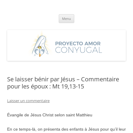
Aller
au
Proyecto Amor Conyugal
contenu
Un proyecto misionero de María para el Matrimonio y la Familia.
Menu
Se laisser bénir par Jésus – Commentaire
pour les époux : Mt 19,13-15
Laisser un commentaire
Évangile de Jésus Christ selon saint Matthieu
En ce temps-là, on présenta des enfants à Jésus pour qu’il leur