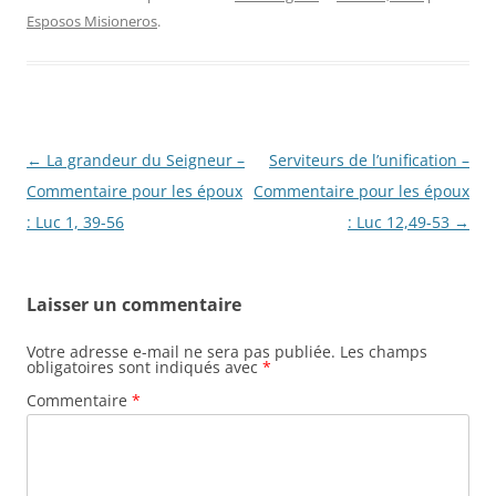
Esposos Misioneros
.
Navigation
←
La grandeur du Seigneur –
Serviteurs de l’unification –
des
Commentaire pour les époux
Commentaire pour les époux
articles
: Luc 1, 39-56
: Luc 12,49-53
→
Laisser un commentaire
Votre adresse e-mail ne sera pas publiée.
Les champs
obligatoires sont indiqués avec
*
Commentaire
*