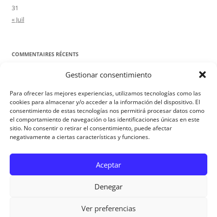
31
« Juil
COMMENTAIRES RÉCENTS
Gestionar consentimiento
Proyecto Amor Conyugal
dans
Contre toute attente. Commentaire
pour les époux : Luc 12, 8-12
Para ofrecer las mejores experiencias, utilizamos tecnologías como las
Manuel Miralles
dans
Contre toute attente. Commentaire pour les
cookies para almacenar y/o acceder a la información del dispositivo. El
consentimiento de estas tecnologías nos permitirá procesar datos como
époux : Luc 12, 8-12
el comportamiento de navegación o las identificaciones únicas en este
sitio. No consentir o retirar el consentimiento, puede afectar
negativamente a ciertas características y funciones.
Aviso Legal
Aceptar
Denegar
Ver preferencias