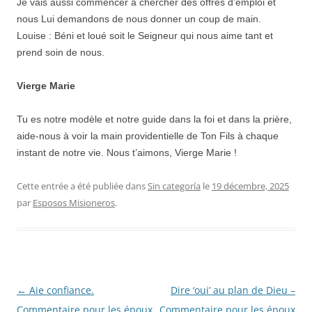
Je vais aussi commencer à chercher des offres d’emploi et
nous Lui demandons de nous donner un coup de main.
Louise : Béni et loué soit le Seigneur qui nous aime tant et
prend soin de nous.
Vierge Marie
Tu es notre modèle et notre guide dans la foi et dans la prière,
aide-nous à voir la main providentielle de Ton Fils à chaque
instant de notre vie. Nous t’aimons, Vierge Marie !
Cette entrée a été publiée dans
Sin categoría
le
19 décembre, 2025
par
Esposos Misioneros
.
Navigation
←
Aie confiance.
Dire ‘oui’ au plan de Dieu –
des
Commentaire pour les époux.
Commentaire pour les époux