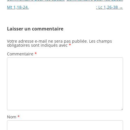
articles
Mt 1,18-24.
: Lc 1,26-38
→
Laisser un commentaire
Votre adresse e-mail ne sera pas publiée.
Les champs
obligatoires sont indiqués avec
*
Commentaire
*
Nom
*