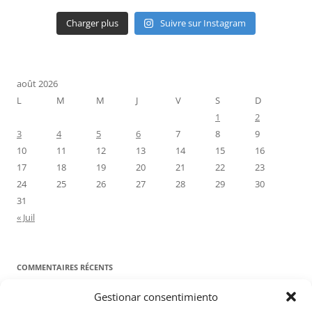
Charger plus
Suivre sur Instagram
août 2026
L
M
M
J
V
S
D
1
2
3
4
5
6
7
8
9
10
11
12
13
14
15
16
17
18
19
20
21
22
23
24
25
26
27
28
29
30
31
« Juil
COMMENTAIRES RÉCENTS
Gestionar consentimiento
Proyecto Amor Conyugal
dans
Contre toute attente. Commentaire