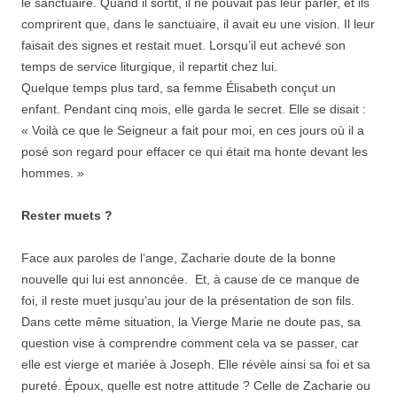
le sanctuaire. Quand il sortit, il ne pouvait pas leur parler, et ils
comprirent que, dans le sanctuaire, il avait eu une vision. Il leur
faisait des signes et restait muet. Lorsqu’il eut achevé son
temps de service liturgique, il repartit chez lui.
Quelque temps plus tard, sa femme Élisabeth conçut un
enfant. Pendant cinq mois, elle garda le secret. Elle se disait :
« Voilà ce que le Seigneur a fait pour moi, en ces jours où il a
posé son regard pour effacer ce qui était ma honte devant les
hommes. »
Rester muets ?
Face aux paroles de l’ange, Zacharie doute de la bonne
nouvelle qui lui est annoncée. Et, à cause de ce manque de
foi, il reste muet jusqu’au jour de la présentation de son fils.
Dans cette même situation, la Vierge Marie ne doute pas, sa
question vise à comprendre comment cela va se passer, car
elle est vierge et mariée à Joseph. Elle révèle ainsi sa foi et sa
pureté. Époux, quelle est notre attitude ? Celle de Zacharie ou