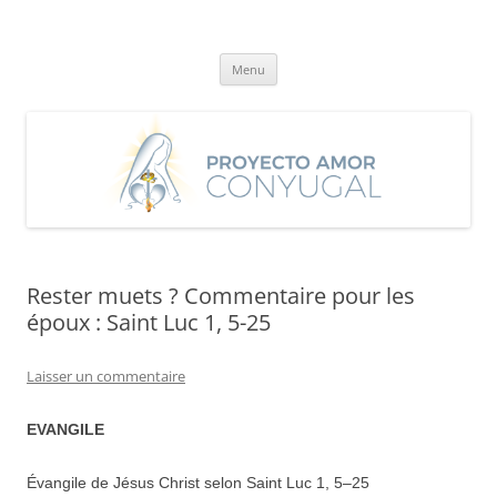
Aller
au
Proyecto Amor Conyugal
contenu
Un proyecto misionero de María para el Matrimonio y la Familia.
Menu
Rester muets ? Commentaire pour les
époux : Saint Luc 1, 5-25
Laisser un commentaire
EVANGILE
Évangile de Jésus Christ selon Saint Luc 1,
5
–
25