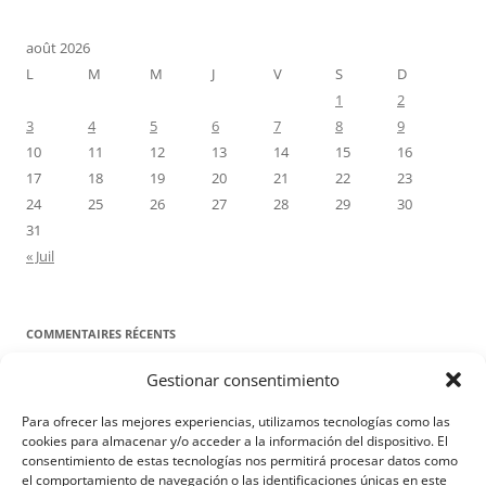
août 2026
L
M
M
J
V
S
D
1
2
3
4
5
6
7
8
9
10
11
12
13
14
15
16
17
18
19
20
21
22
23
24
25
26
27
28
29
30
31
« Juil
COMMENTAIRES RÉCENTS
Gestionar consentimiento
Proyecto Amor Conyugal
dans
Contre toute attente. Commentaire
pour les époux : Luc 12, 8-12
Para ofrecer las mejores experiencias, utilizamos tecnologías como las
Manuel Miralles
dans
Contre toute attente. Commentaire pour les
cookies para almacenar y/o acceder a la información del dispositivo. El
consentimiento de estas tecnologías nos permitirá procesar datos como
époux : Luc 12, 8-12
el comportamiento de navegación o las identificaciones únicas en este