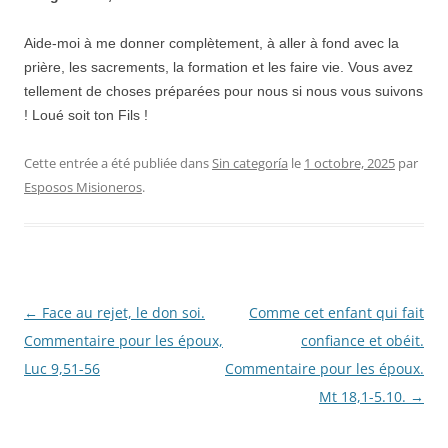
Aide-moi à me donner complètement, à aller à fond avec la
prière, les sacrements, la formation et les faire vie. Vous avez
tellement de choses préparées pour nous si nous vous suivons
! Loué soit ton Fils !
Cette entrée a été publiée dans
Sin categoría
le
1 octobre, 2025
par
Esposos Misioneros
.
Navigation
←
Face au rejet, le don soi.
Comme cet enfant qui fait
des
Commentaire pour les époux,
confiance et obéit.
articles
Luc 9,51-56
Commentaire pour les époux.
Mt 18,1-5.10.
→