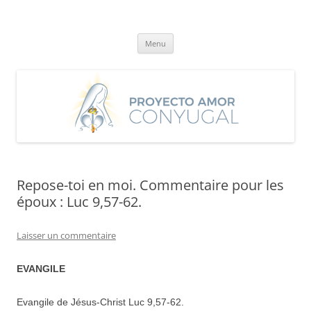
Aller
au
Proyecto Amor Conyugal
contenu
Un proyecto misionero de María para el Matrimonio y la Familia.
Menu
Repose-toi en moi. Commentaire pour les
époux : Luc 9,57-62.
Laisser un commentaire
EVANGILE
Evangile de Jésus-Christ Luc 9,57-62.