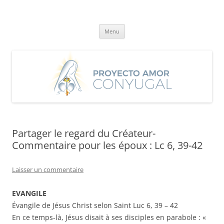
Aller
au
Proyecto Amor Conyugal
contenu
Un proyecto misionero de María para el Matrimonio y la Familia.
Menu
Partager le regard du Créateur-
Commentaire pour les époux : Lc 6, 39-42
Laisser un commentaire
EVANGILE
Évangile de Jésus Christ selon Saint Luc 6, 39 – 42
En ce temps-là, Jésus disait à ses disciples en parabole : «