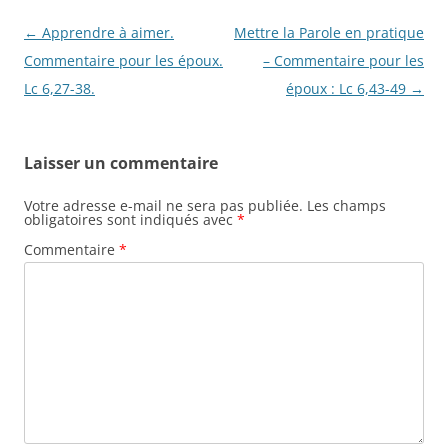
Navigation
←
Apprendre à aimer.
Mettre la Parole en pratique
des
Commentaire pour les époux.
– Commentaire pour les
articles
Lc 6,27-38.
époux : Lc 6,43-49
→
Laisser un commentaire
Votre adresse e-mail ne sera pas publiée.
Les champs
obligatoires sont indiqués avec
*
Commentaire
*