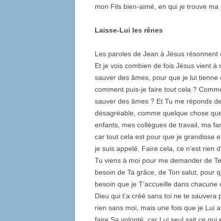
mon Fils bien-aimé, en qui je trouve ma j
Laisse-Lui les rênes
Les paroles de Jean à Jésus résonnent en
Et je vois combien de fois Jésus vient à m
sauver des âmes, pour que je lui tienne
comment puis-je faire tout cela ? Comme
sauver des âmes ? Et Tu me réponds de l
désagréable, comme quelque chose que 
enfants, mes collègues de travail, ma fa
car tout cela est pour que je grandisse 
je suis appelé. Faire cela, ce n’est rien
Tu viens à moi pour me demander de Te s
besoin de Ta grâce, de Ton salut, pour 
besoin que je T’accueille dans chacune d
Dieu qui t’a créé sans toi ne te sauvera 
rien sans moi, mais une fois que je Lui ai
faire Sa volonté, car Lui seul sait ce qu