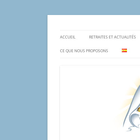
Aller
au
contenu
Un proyecto misionero de María para el Mat
Proyecto Amor Con
ACCUEIL
RETRAITES ET ACTUALITÉS
CE QUE NOUS PROPOSONS