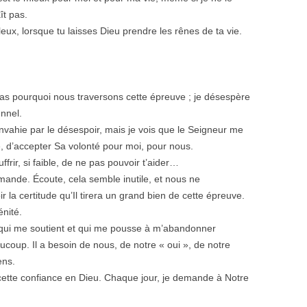
t pas.
eux, lorsque tu laisses Dieu prendre les rênes de ta vie.
 pas pourquoi nous traversons cette épreuve ; je désespère
unnel.
 envahie par le désespoir, mais je vois que le Seigneur me
d’accepter Sa volonté pour moi, pour nous.
ffrir, si faible, de ne pas pouvoir t’aider…
mande. Écoute, cela semble inutile, et nous ne
la certitude qu’Il tirera un grand bien de cette épreuve.
énité.
r qui me soutient et qui me pousse à m’abandonner
ucoup. Il a besoin de nous, de notre « oui », de notre
ens.
e cette confiance en Dieu. Chaque jour, je demande à Notre
.