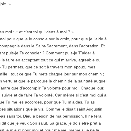
oie. »
 moi : « et c’est toi qui viens à moi ? »
oi pour que je le console sur la croix, pour que je l’aide à
 compagnie dans le Saint-Sacrement, dans l’adoration. Et
nt puis-je Te consoler ? Comment puis-je T’aider à
e faire en acceptant tout ce qui m’arrive, agréable ou
Tu permets, que ce soit à travers mon époux, mes
mille ; tout ce que Tu mets chaque jour sur mon chemin ;
en vertu et que je parcoure le chemin de la sainteté auquel
 d’autre que d’accomplir Ta volonté pour moi. Chaque jour,
uivre et de faire Ta volonté. Car même si c’est moi qui ai
que Tu me les accordes, pour que Tu m’aides, Tu as
es situations que je vis. Comme le disait saint Augustin,
pas sans toi. Dieu a besoin de ma permission, Il ne fera
 dit que je veux Son salut, Sa grâce, je dois être prêt à
i est le mieux pour moi et pour ma vie, même si je ne le