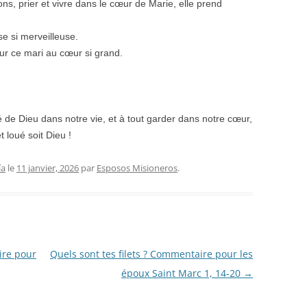
ons, prier et vivre dans le cœur de Marie, elle prend
e si merveilleuse.
our ce mari au cœur si grand.
é de Dieu dans notre vie, et à tout garder dans notre cœur,
 loué soit Dieu !
ía
le
11 janvier, 2026
par
Esposos Misioneros
.
ire pour
Quels sont tes filets ? Commentaire pour les
époux Saint Marc 1, 14-20
→