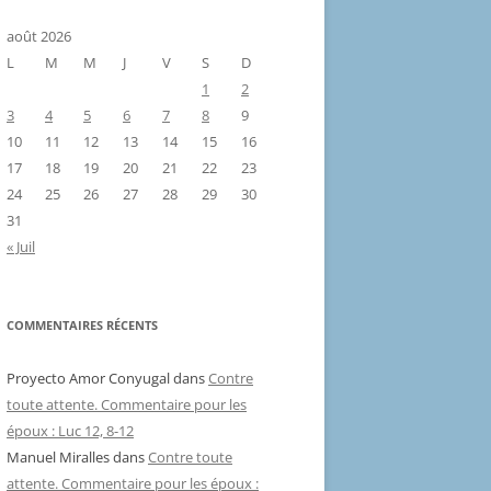
août 2026
L
M
M
J
V
S
D
1
2
3
4
5
6
7
8
9
10
11
12
13
14
15
16
17
18
19
20
21
22
23
24
25
26
27
28
29
30
31
« Juil
COMMENTAIRES RÉCENTS
Proyecto Amor Conyugal
dans
Contre
toute attente. Commentaire pour les
époux : Luc 12, 8-12
Manuel Miralles
dans
Contre toute
attente. Commentaire pour les époux :