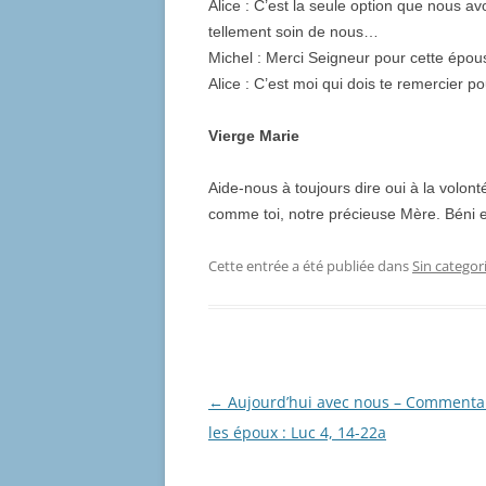
Alice : C’est la seule option que nous av
tellement soin de nous…
Michel : Merci Seigneur pour cette épous
Alice : C’est moi qui dois te remercier p
Vierge Marie
Aide-nous à toujours dire oui à la volont
comme toi, notre précieuse Mère. Béni et
Cette entrée a été publiée dans
Sin categor
Navigation
←
Aujourd’hui avec nous – Commenta
des
les époux : Luc 4, 14-22a
articles