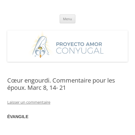
Aller
au
Proyecto Amor Conyugal
contenu
Un proyecto misionero de María para el Matrimonio y la Familia.
Menu
Cœur engourdi. Commentaire pour les
époux. Marc 8, 14- 21
Laisser un commentaire
ÉVANGILE