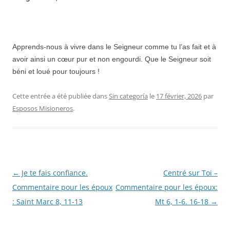
Apprends-nous à vivre dans le Seigneur comme tu l’as fait et à
avoir ainsi un cœur pur et non engourdi. Que le Seigneur soit
béni et loué pour toujours !
Cette entrée a été publiée dans
Sin categoría
le
17 février, 2026
par
Esposos Misioneros
.
Navigation
←
Je te fais confiance.
Centré sur Toi –
des
Commentaire pour les époux
Commentaire pour les époux:
articles
: Saint Marc 8, 11-13
Mt 6, 1-6. 16-18
→