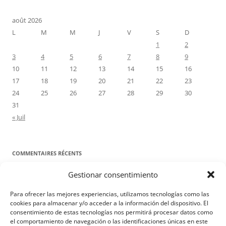
août 2026
L
M
M
J
V
S
D
1
2
3
4
5
6
7
8
9
10
11
12
13
14
15
16
17
18
19
20
21
22
23
24
25
26
27
28
29
30
31
« Juil
COMMENTAIRES RÉCENTS
Gestionar consentimiento
Proyecto Amor Conyugal
dans
Contre toute attente. Commentaire
pour les époux : Luc 12, 8-12
Para ofrecer las mejores experiencias, utilizamos tecnologías como las
Manuel Miralles
dans
Contre toute attente. Commentaire pour les
cookies para almacenar y/o acceder a la información del dispositivo. El
consentimiento de estas tecnologías nos permitirá procesar datos como
époux : Luc 12, 8-12
el comportamiento de navegación o las identificaciones únicas en este