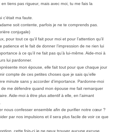
ur en tiens pas rigueur, mais avec moi, tu me fais la
 c’était ma faute.
adame soit contente, parfois je ne te comprends pas.
prière conjugale)
pour tout ce qu’il fait pour moi et pour l’attention qu’il
tience et le fait de donner l’impression de ne rien lui
importance à ce qu’il ne fait pas qu’à lui-même. Aide-moi à
urs lui pardonner.
eprésente mon épouse, elle fait tout pour que chaque jour
nir compte de ces petites choses que je sais qu’elle
nière minute sans y accorder d’importance. Pardonne-moi
et de me défendre quand mon épouse me fait remarquer
re. Aide-moi à être plus attentif à elle, en l’aimant
.
ler nous confesser ensemble afin de purifier notre cœur ?
der par nos impulsions et il sera plus facile de voir ce que
option, cette fois-ci je ne peux trouver aucune excuse,