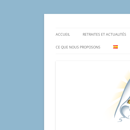
Aller
au
contenu
Un proyecto misionero de María para el Mat
Proyecto Amor Con
ACCUEIL
RETRAITES ET ACTUALITÉS
CE QUE NOUS PROPOSONS