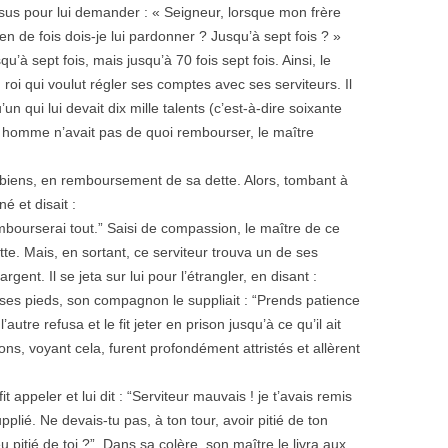
sus pour lui demander : « Seigneur, lorsque mon frère
 de fois dois-je lui pardonner ? Jusqu’à sept fois ? »
qu’à sept fois, mais jusqu’à 70 fois sept fois. Ainsi, le
i qui voulut régler ses comptes avec ses serviteurs. Il
qui lui devait dix mille talents (c’est-à-dire soixante
 homme n’avait pas de quoi rembourser, le maître
 biens, en remboursement de sa dette. Alors, tombant à
é et disait :
mbourserai tout.” Saisi de compassion, le maître de ce
dette. Mais, en sortant, ce serviteur trouva un de ses
gent. Il se jeta sur lui pour l’étrangler, en disant :
 ses pieds, son compagnon le suppliait : “Prends patience
autre refusa et le fit jeter en prison jusqu’à ce qu’il ait
s, voyant cela, furent profondément attristés et allèrent
fit appeler et lui dit : “Serviteur mauvais ! je t’avais remis
plié. Ne devais-tu pas, à ton tour, avoir pitié de ton
tié de toi ?” Dans sa colère, son maître le livra aux