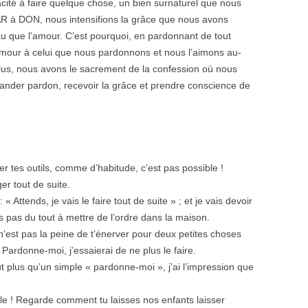
ité à faire quelque chose, un bien surnaturel que nous
AR à DON, nous intensifions la grâce que nous avons
au que l’amour. C’est pourquoi, en pardonnant de tout
mour à celui que nous pardonnons et nous l’aimons au-
plus, nous avons le sacrement de la confession où nous
nder pardon, recevoir la grâce et prendre conscience de
er tes outils, comme d’habitude, c’est pas possible !
ger tout de suite.
 Attends, je vais le faire tout de suite » ; et je vais devoir
es pas du tout à mettre de l’ordre dans la maison.
’est pas la peine de t’énerver pour deux petites choses
Pardonne-moi, j’essaierai de ne plus le faire.
ut plus qu’un simple « pardonne-moi », j’ai l’impression que
e ! Regarde comment tu laisses nos enfants laisser