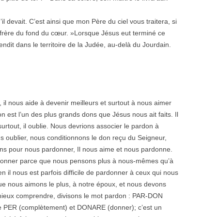
il devait. C’est ainsi que mon Père du ciel vous traitera, si
rère du fond du cœur. »Lorsque Jésus eut terminé ce
 rendit dans le territoire de la Judée, au-delà du Jourdain.
 il nous aide à devenir meilleurs et surtout à nous aimer
 est l’un des plus grands dons que Jésus nous ait faits. Il
surtout, il oublie. Nous devrions associer le pardon à
s oublier, nous conditionnons le don reçu du Seigneur,
ons pour nous pardonner, Il nous aime et nous pardonne.
pardonner parce que nous pensons plus à nous-mêmes qu’à
en il nous est parfois difficile de pardonner à ceux qui nous
ue nous aimons le plus, à notre époux, et nous devons
mieux comprendre, divisons le mot pardon : PAR-DON
é de PER (complètement) et DONARE (donner); c’est un