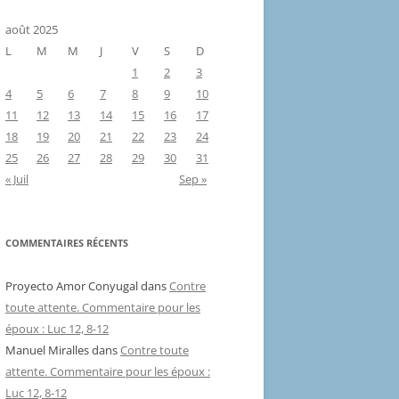
août 2025
L
M
M
J
V
S
D
1
2
3
4
5
6
7
8
9
10
11
12
13
14
15
16
17
18
19
20
21
22
23
24
25
26
27
28
29
30
31
« Juil
Sep »
COMMENTAIRES RÉCENTS
Proyecto Amor Conyugal
dans
Contre
toute attente. Commentaire pour les
époux : Luc 12, 8-12
Manuel Miralles
dans
Contre toute
attente. Commentaire pour les époux :
Luc 12, 8-12