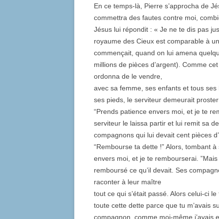
En ce temps-là, Pierre s’approcha de Jé
commettra des fautes contre moi, combien
Jésus lui répondit : « Je ne te dis pas jus
royaume des Cieux est comparable à un ro
commençait, quand on lui amena quelqu’un 
millions de pièces d’argent). Comme cet
ordonna de le vendre,
avec sa femme, ses enfants et tous ses
ses pieds, le serviteur demeurait prostern
“Prends patience envers moi, et je te re
serviteur le laissa partir et lui remit sa 
compagnons qui lui devait cent pièces d’ar
“Rembourse ta dette !” Alors, tombant à
envers moi, et je te rembourserai. ”Mais l’
remboursé ce qu’il devait. Ses compagnon
raconter à leur maître
tout ce qui s’était passé. Alors celui-ci le 
toute cette dette parce que tu m’avais sup
compagnon, comme moi-même j’avais eu pi